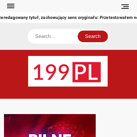
Skip
to
zeredagowany tytuł, zachowujący sens oryginału: Przetestowałem 
content
Search
199
Twoje
okno
na
świat