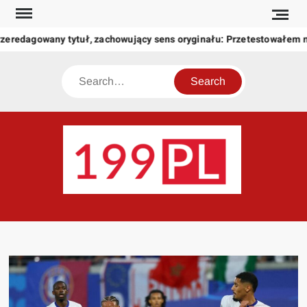
Skip
to
rzeredagowany tytuł, zachowujący sens oryginału: Przetestowałem
content
Search
199
Twoje
okno
na
świat