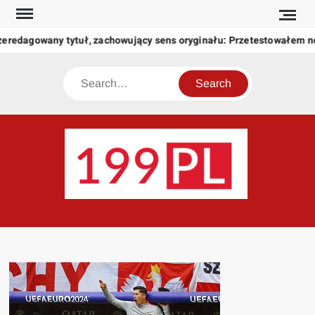
Skip
to
zeredagowany tytuł, zachowujący sens oryginału: Przetestowałem 
content
Search
199
Twoje
okno
na
świat