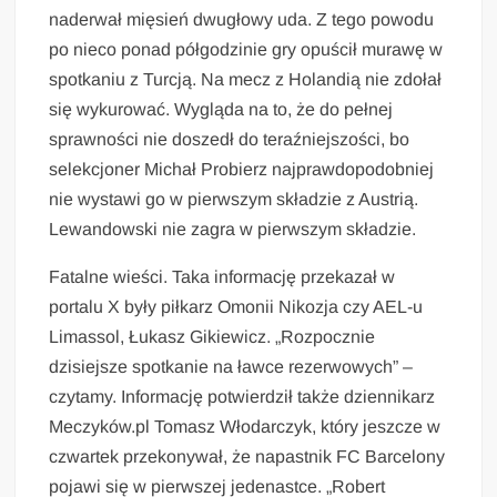
naderwał mięsień dwugłowy uda. Z tego powodu
po nieco ponad półgodzinie gry opuścił murawę w
spotkaniu z Turcją. Na mecz z Holandią nie zdołał
się wykurować. Wygląda na to, że do pełnej
sprawności nie doszedł do teraźniejszości, bo
selekcjoner Michał Probierz najprawdopodobniej
nie wystawi go w pierwszym składzie z Austrią.
Lewandowski nie zagra w pierwszym składzie.
Fatalne wieści. Taka informację przekazał w
portalu X były piłkarz Omonii Nikozja czy AEL-u
Limassol, Łukasz Gikiewicz. „Rozpocznie
dzisiejsze spotkanie na ławce rezerwowych” –
czytamy. Informację potwierdził także dziennikarz
Meczyków.pl Tomasz Włodarczyk, który jeszcze w
czwartek przekonywał, że napastnik FC Barcelony
pojawi się w pierwszej jedenastce. „Robert