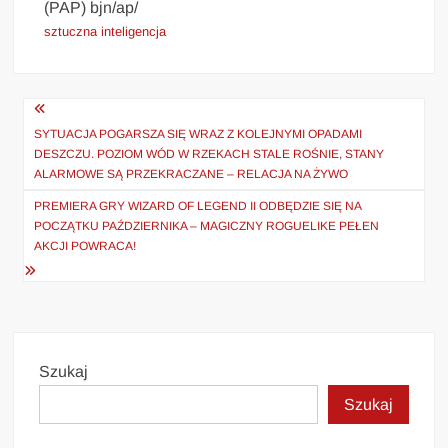
(PAP) bjn/ap/
sztuczna inteligencja
Nawigacja
wpisu
SYTUACJA POGARSZA SIĘ WRAZ Z KOLEJNYMI OPADAMI
DESZCZU. POZIOM WÓD W RZEKACH STALE ROŚNIE, STANY
ALARMOWE SĄ PRZEKRACZANE – RELACJA NA ŻYWO
PREMIERA GRY WIZARD OF LEGEND II ODBĘDZIE SIĘ NA
POCZĄTKU PAŹDZIERNIKA – MAGICZNY ROGUELIKE PEŁEN
AKCJI POWRACA!
Szukaj
Szukaj