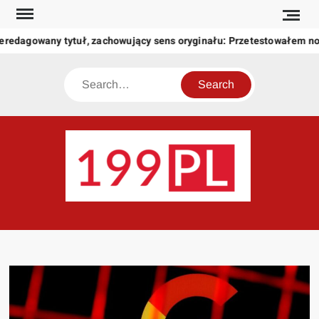
Skip
to
eredagowany tytuł, zachowujący sens oryginału: Przetestowałem n
content
Search
199
Twoje
okno
na
świat