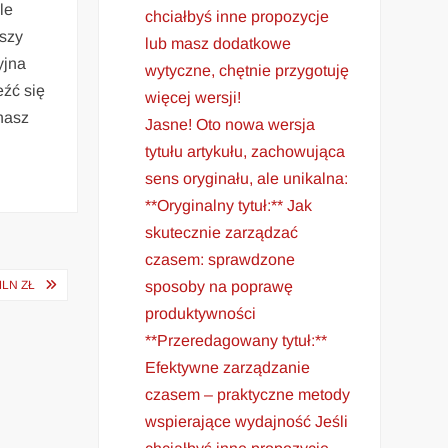
le
chciałbyś inne propozycje
jszy
lub masz dodatkowe
yjna
wytyczne, chętnie przygotuję
eźć się
więcej wersji!
 nasz
Jasne! Oto nowa wersja
tytułu artykułu, zachowująca
sens oryginału, ale unikalna:
**Oryginalny tytuł:** Jak
skutecznie zarządzać
czasem: sprawdzone
sposoby na poprawę
MLN ZŁ
produktywności
**Przeredagowany tytuł:**
Efektywne zarządzanie
czasem – praktyczne metody
wspierające wydajność Jeśli