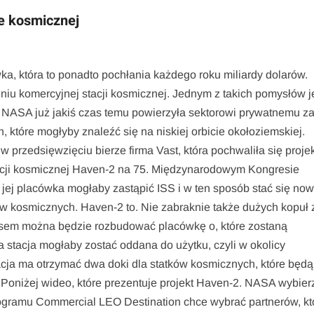
ie kosmicznej
a, która to ponadto pochłania każdego roku miliardy dolarów.
eniu komercyjnej stacji kosmicznej. Jednym z takich pomysłów je
 NASA już jakiś czas temu powierzyła sektorowi prywatnemu z
 które mogłyby znaleźć się na niskiej orbicie okołoziemskiej.
 przedsięwzięciu bierze firma Vast, która pochwaliła się proje
tacji kosmicznej Haven-2 na 75. Międzynarodowym Kongresie
at jej placówka mogłaby zastąpić ISS i w ten sposób stać się no
 kosmicznych. Haven-2 to. Nie zabraknie także dużych kopuł 
asem można będzie rozbudować placówkę o, które zostaną
a stacja mogłaby zostać oddana do użytku, czyli w okolicy
acja ma otrzymać dwa doki dla statków kosmicznych, które będą
 Poniżej wideo, które prezentuje projekt Haven-2. NASA wybier
rogramu Commercial LEO Destination chce wybrać partnerów, kt