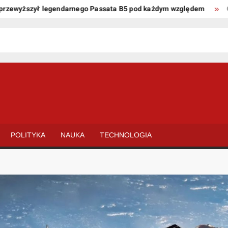
wyższył legendarnego Passata B5 pod każdym względem
Oto ki
POLITYKA
NAUKA
TECHNOLOGIA