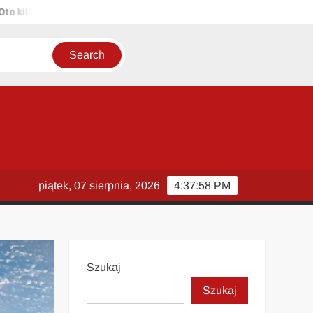
lka propozycji unikalnych tytułów zachowujących sens oryginału: 1. P
piątek, 07 sierpnia, 2026
4:37:58 PM
Szukaj
Szukaj