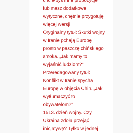
chciałbyś inne propozycje
lub masz dodatkowe
wytyczne, chętnie przygotuję
więcej wersji!
Oryginalny tytuł: Skutki wojny
w Iranie pchają Europę
prosto w paszczę chińskiego
smoka. „Jak mamy to
wyjaśnić ludziom?”
Przeredagowany tytuł:
Konflikt w Iranie spycha
Europę w objęcia Chin. „Jak
wytłumaczyć to
obywatelom?”
1513. dzień wojny. Czy
Ukraina zdoła przejąć
inicjatywę? Tylko w jednej