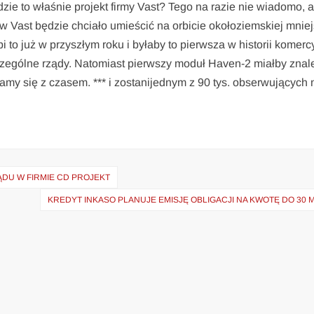
zie to właśnie projekt firmy Vast? Tego na razie nie wiadomo, a
w Vast będzie chciało umieścić na orbicie okołoziemskiej mnie
 to już w przyszłym roku i byłaby to pierwsza w historii komerc
czególne rządy. Natomiast pierwszy moduł Haven-2 miałby znal
onamy się z czasem. *** i zostanijednym z 90 tys. obserwujących
ĄDU W FIRMIE CD PROJEKT
KREDYT INKASO PLANUJE EMISJĘ OBLIGACJI NA KWOTĘ DO 30 