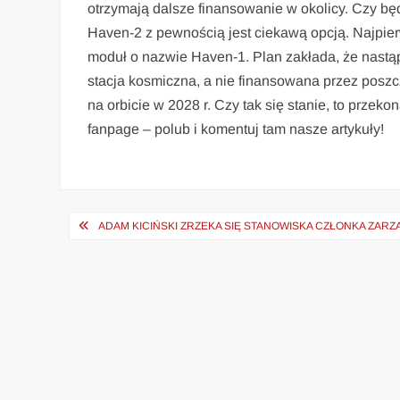
otrzymają dalsze finansowanie w okolicy. Czy będ
Haven-2 z pewnością jest ciekawą opcją. Najpier
moduł o nazwie Haven-1. Plan zakłada, że nastąpi
stacja kosmiczna, a nie finansowana przez posz
na orbicie w 2028 r. Czy tak się stanie, to przek
fanpage – polub i komentuj tam nasze artykuły!
Nawigacja
ADAM KICIŃSKI ZRZEKA SIĘ STANOWISKA CZŁONKA ZARZ
wpisu