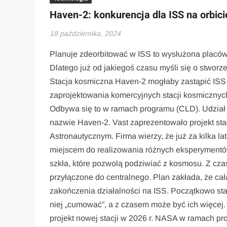
Haven-2: konkurencja dla ISS na orbic
18 października, 2024
Planuje zdeorbitować w ISS to wysłużona placówk
Dlatego już od jakiegoś czasu myśli się o stworz
Stacja kosmiczna Haven-2 mogłaby zastąpić ISS
zaprojektowania komercyjnych stacji kosmicznych,
Odbywa się to w ramach programu (CLD). Udział w
nazwie Haven-2. Vast zaprezentowało projekt s
Astronautycznym. Firma wierzy, że już za kilka l
miejscem do realizowania różnych eksperymentów
szkła, które pozwolą podziwiać z kosmosu. Z cz
przyłączone do centralnego. Plan zakłada, że cał
zakończenia działalności na ISS. Początkowo st
niej „cumować”, a z czasem może być ich więcej.
projekt nowej stacji w 2026 r. NASA w ramach p