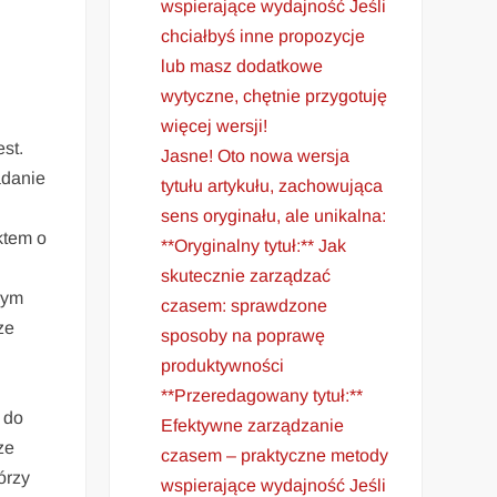
wspierające wydajność Jeśli
chciałbyś inne propozycje
lub masz dodatkowe
wytyczne, chętnie przygotuję
więcej wersji!
st.
Jasne! Oto nowa wersja
adanie
tytułu artykułu, zachowująca
sens oryginału, ale unikalna:
ktem o
**Oryginalny tytuł:** Jak
skutecznie zarządzać
wym
czasem: sprawdzone
ze
sposoby na poprawę
produktywności
**Przeredagowany tytuł:**
 do
Efektywne zarządzanie
ze
czasem – praktyczne metody
órzy
wspierające wydajność Jeśli