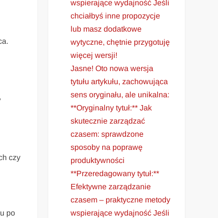
wspierające wydajność Jeśli
chciałbyś inne propozycje
lub masz dodatkowe
ca.
wytyczne, chętnie przygotuję
więcej wersji!
Jasne! Oto nowa wersja
tytułu artykułu, zachowująca
sens oryginału, ale unikalna:
,
**Oryginalny tytuł:** Jak
skutecznie zarządzać
czasem: sprawdzone
sposoby na poprawę
ch czy
produktywności
**Przeredagowany tytuł:**
Efektywne zarządzanie
czasem – praktyczne metody
wspierające wydajność Jeśli
gu po