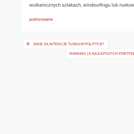
wulkanicznych szlakach, windsurfingu lub nurko
podróżowanie
Nawigacja
JAKIE SĄ INTENCJE TUSKA W POLITYCE?
wpisu
RANKING 15 NAJLEPSZYCH PORTFE