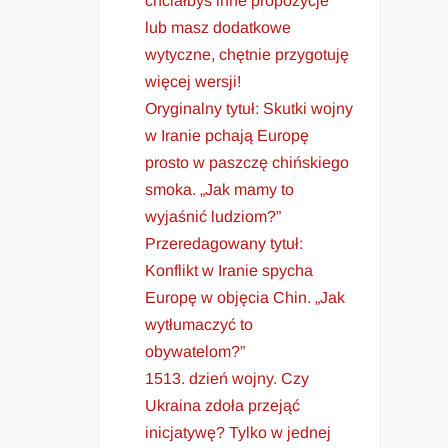
chciałbyś inne propozycje
lub masz dodatkowe
wytyczne, chętnie przygotuję
więcej wersji!
Oryginalny tytuł: Skutki wojny
w Iranie pchają Europę
prosto w paszczę chińskiego
smoka. „Jak mamy to
wyjaśnić ludziom?”
Przeredagowany tytuł:
Konflikt w Iranie spycha
Europę w objęcia Chin. „Jak
wytłumaczyć to
obywatelom?”
1513. dzień wojny. Czy
Ukraina zdoła przejąć
inicjatywę? Tylko w jednej