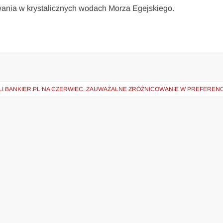
wania w krystalicznych wodach Morza Egejskiego.
LI BANKIER.PL NA CZERWIEC. ZAUWAŻALNE ZRÓŻNICOWANIE W PREFEREN