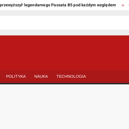
ewyższył legendarnego Passata B5 pod każdym względem
Oto k
POLITYKA
NAUKA
TECHNOLOGIA