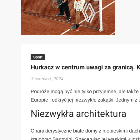
Sport
Hurkacz w centrum uwagi za granicą. K
3 czerwca, 2024
Podróże mogą być nie tylko przyjemne, ale także 
Europie i odkryć jej niezwykłe zakątki. Jednym z t
Niezwykła architektura
Charakterystyczne białe domy z niebieskimi dach
krajobraz Santorini. Spacerując jej wąskimi ulic