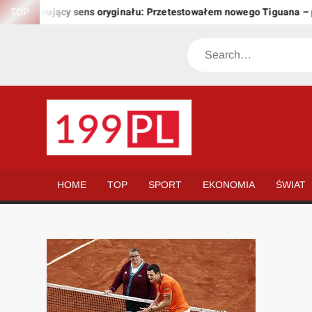
Skip
zachowujący sens oryginału: Przetestowałem nowego Tiguana – prz
TOP
to
content
Search
199.PL
Twoje
okno
na
HOME
TOP
SPORT
EKONOMIA
ŚWIAT
świat