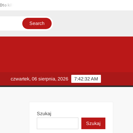
ilka propozycji unikalnych tytułów zachowujących sens oryginału: 1.
czwartek, 06 sierpnia, 2026
7:42:32 AM
Szukaj
Szukaj