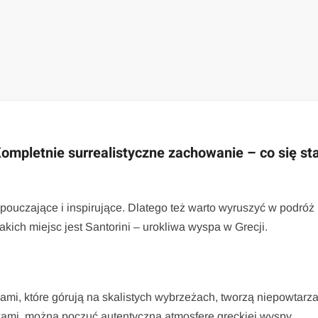
ompletnie surrealistyczne zachowanie – co się st
pouczające i inspirujące. Dlatego też warto wyruszyć w podróż
akich miejsc jest Santorini – urokliwa wyspa w Grecji.
ami, które górują na skalistych wybrzeżach, tworzą niepowtarz
zkami, można poczuć autentyczną atmosferę greckiej wyspy.