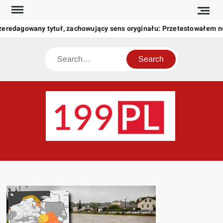
Skip
to
zeredagowany tytuł, zachowujący sens oryginału: Przetestowałem 
content
Search
199
Twoje
okno
na
świat