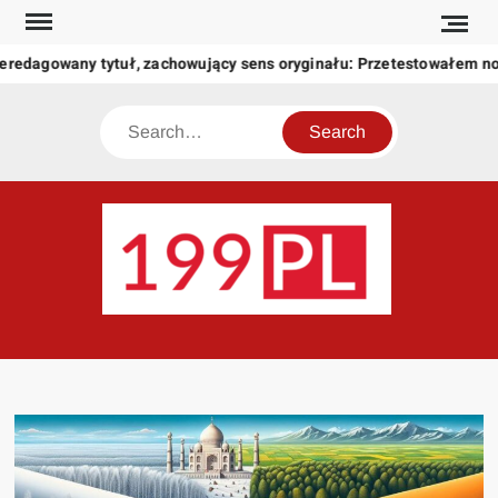
Skip
to
eredagowany tytuł, zachowujący sens oryginału: Przetestowałem n
content
Search
199
Twoje
okno
na
świat