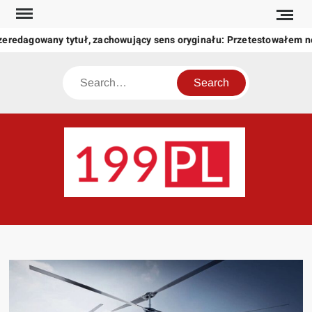
Skip
to
zeredagowany tytuł, zachowujący sens oryginału: Przetestowałem 
content
Search
199
Twoje
okno
na
świat