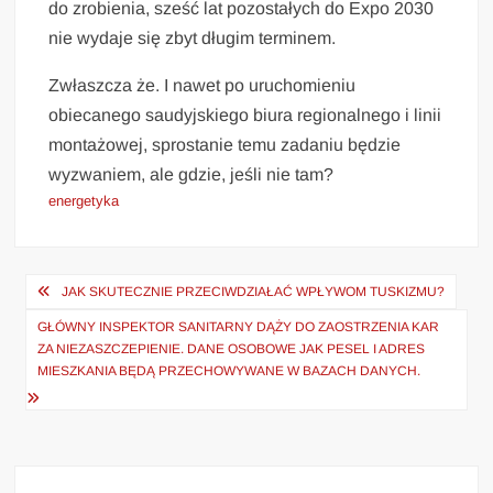
do zrobienia, sześć lat pozostałych do Expo 2030
nie wydaje się zbyt długim terminem.
Zwłaszcza że. I nawet po uruchomieniu
obiecanego saudyjskiego biura regionalnego i linii
montażowej, sprostanie temu zadaniu będzie
wyzwaniem, ale gdzie, jeśli nie tam?
energetyka
Nawigacja
JAK SKUTECZNIE PRZECIWDZIAŁAĆ WPŁYWOM TUSKIZMU?
wpisu
GŁÓWNY INSPEKTOR SANITARNY DĄŻY DO ZAOSTRZENIA KAR
ZA NIEZASZCZEPIENIE. DANE OSOBOWE JAK PESEL I ADRES
MIESZKANIA BĘDĄ PRZECHOWYWANE W BAZACH DANYCH.