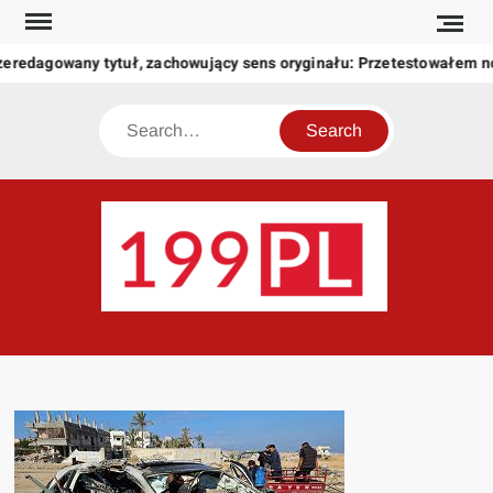
Skip
to
zeredagowany tytuł, zachowujący sens oryginału: Przetestowałem 
content
Search
199
Twoje
okno
na
świat