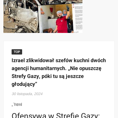
TOP
Izrael zlikwidował szefów kuchni dwóch
agencji humanitarnych. „Nie opuszczę
Strefy Gazy, póki tu są jeszcze
głodujący”
30 listopada, 2024
„`html
Ofensywa w Strefie Gazy: