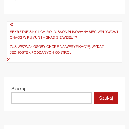
„`
Nawigacja
wpisu
SEKRETNE SIŁY I ICH ROLA. SKOMPLIKOWANA SIEĆ WPŁYWÓW I
CHAOS W RUMUNII – SKĄD SIĘ WZIĘŁY?
ZUS WEZWAŁ OSOBY CHORE NA WERYFIKACJĘ. WYKAZ
JEDNOSTEK PODDANYCH KONTROLI.
Szukaj
Szukaj