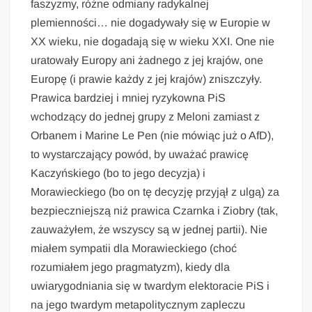
faszyzmy, różne odmiany radykalnej
plemienności… nie dogadywały się w Europie w
XX wieku, nie dogadają się w wieku XXI. One nie
uratowały Europy ani żadnego z jej krajów, one
Europę (i prawie każdy z jej krajów) zniszczyły.
Prawica bardziej i mniej ryzykowna PiS
wchodzący do jednej grupy z Meloni zamiast z
Orbanem i Marine Le Pen (nie mówiąc już o AfD),
to wystarczający powód, by uważać prawicę
Kaczyńskiego (bo to jego decyzja) i
Morawieckiego (bo on tę decyzję przyjął z ulgą) za
bezpieczniejszą niż prawica Czarnka i Ziobry (tak,
zauważyłem, że wszyscy są w jednej partii). Nie
miałem sympatii dla Morawieckiego (choć
rozumiałem jego pragmatyzm), kiedy dla
uwiarygodniania się w twardym elektoracie PiS i
na jego twardym metapolitycznym zapleczu