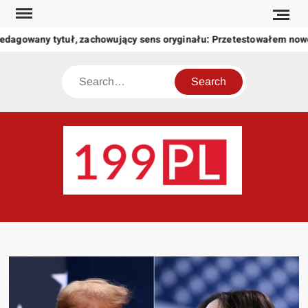
Skip
to
dagowany tytuł, zachowujący sens oryginału: Przetestowałem now
content
Search
199
Twoje
okno
na
świat