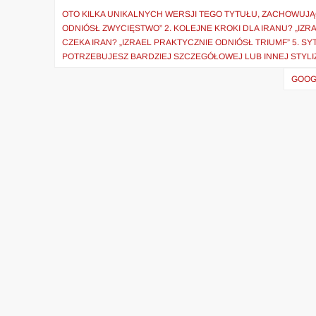
wpisu
OTO KILKA UNIKALNYCH WERSJI TEGO TYTUŁU, ZACHOWUJĄC
ODNIÓSŁ ZWYCIĘSTWO” 2. KOLEJNE KROKI DLA IRANU? „IZRA
CZEKA IRAN? „IZRAEL PRAKTYCZNIE ODNIÓSŁ TRIUMF” 5. SY
POTRZEBUJESZ BARDZIEJ SZCZEGÓŁOWEJ LUB INNEJ STYLIZ
GOOG