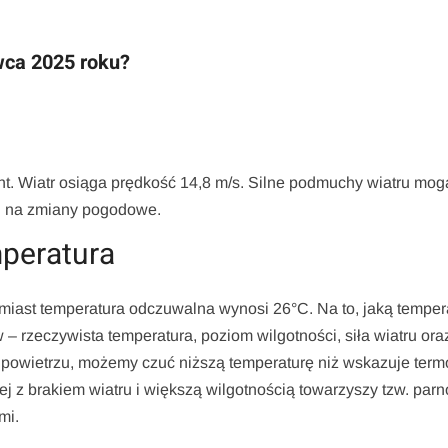
wca 2025 roku?
nt. Wiatr osiąga prędkość 14,8 m/s. Silne podmuchy wiatru mog
h na zmiany pogodowe.
peratura
miast temperatura odczuwalna wynosi 26°C. Na to, jaką temper
– rzeczywista temperatura, poziom wilgotności, siła wiatru ora
 w powietrzu, możemy czuć niższą temperaturę niż wskazuje term
j z brakiem wiatru i większą wilgotnością towarzyszy tzw. parn
mi.