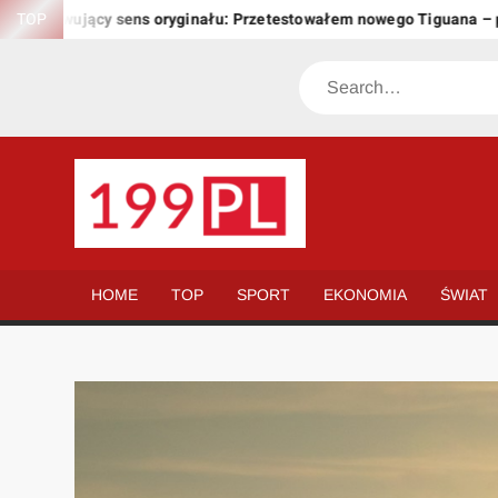
Skip
achowujący sens oryginału: Przetestowałem nowego Tiguana – prze
TOP
to
content
Search
199.PL
Twoje
okno
na
HOME
TOP
SPORT
EKONOMIA
ŚWIAT
świat