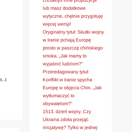
chciałbyś inne propozycje
lub masz dodatkowe
wytyczne, chętnie przygotuję
więcej wersji!
Oryginalny tytuł: Skutki wojny
w Iranie pchają Europę
prosto w paszczę chińskiego
smoka. „Jak mamy to
wyjaśnić ludziom?”
Przeredagowany tytuł:
a, z
Konflikt w Iranie spycha
Europę w objęcia Chin. „Jak
wytłumaczyć to
obywatelom?”
1513. dzień wojny. Czy
Ukraina zdoła przejąć
inicjatywę? Tylko w jednej