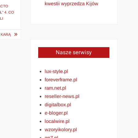
kwestii wyprzedza Kijów
ACTO
” 4. CO
LI
 KARĄ
Nasze serwisy
lux-style.pl
foreverframe.pl
ram.net.pl
reseller-news.pl
digitalbox.pl
e-bloger.pl
localwire.pl
wzoryikolory.pl
gp7.pl