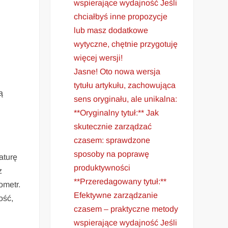
wspierające wydajność Jeśli
chciałbyś inne propozycje
lub masz dodatkowe
wytyczne, chętnie przygotuję
więcej wersji!
Jasne! Oto nowa wersja
tytułu artykułu, zachowująca
ą
sens oryginału, ale unikalna:
**Oryginalny tytuł:** Jak
skutecznie zarządzać
czasem: sprawdzone
sposoby na poprawę
aturę
produktywności
z
**Przeredagowany tytuł:**
ometr.
Efektywne zarządzanie
ość,
czasem – praktyczne metody
wspierające wydajność Jeśli