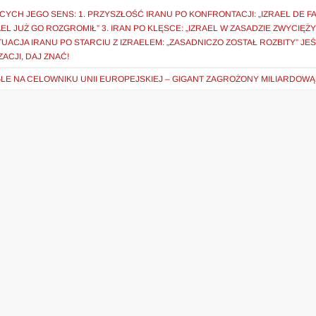
YCH JEGO SENS: 1. PRZYSZŁOŚĆ IRANU PO KONFRONTACJI: „IZRAEL DE F
EL JUŻ GO ROZGROMIŁ” 3. IRAN PO KLĘSCE: „IZRAEL W ZASADZIE ZWYCIĘŻYŁ
TUACJA IRANU PO STARCIU Z IZRAELEM: „ZASADNICZO ZOSTAŁ ROZBITY” JEŚ
ACJI, DAJ ZNAĆ!
LE NA CELOWNIKU UNII EUROPEJSKIEJ – GIGANT ZAGROŻONY MILIARDOWĄ