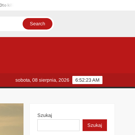
lka propozycji unikalnych tytułów zachowujących sens oryginału: 1. 
sobota, 08 sierpnia, 2026
6:52:24 AM
Szukaj
Szukaj