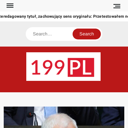
Skip
to
zeredagowany tytuł, zachowujący sens oryginału: Przetestowałem 
content
Search
199
Twoje
okno
na
świat