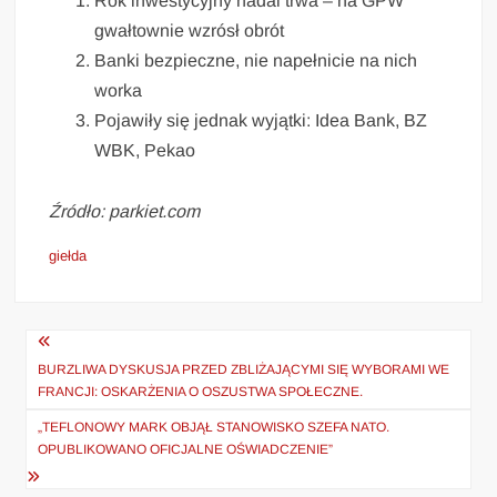
Rok inwestycyjny nadal trwa – na GPW
gwałtownie wzrósł obrót
Banki bezpieczne, nie napełnicie na nich
worka
Pojawiły się jednak wyjątki: Idea Bank, BZ
WBK, Pekao
Źródło: parkiet.com
giełda
Nawigacja
wpisu
BURZLIWA DYSKUSJA PRZED ZBLIŻAJĄCYMI SIĘ WYBORAMI WE
FRANCJI: OSKARŻENIA O OSZUSTWA SPOŁECZNE.
„TEFLONOWY MARK OBJĄŁ STANOWISKO SZEFA NATO.
OPUBLIKOWANO OFICJALNE OŚWIADCZENIE”