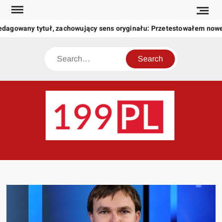
Skip
to
edagowany tytuł, zachowujący sens oryginału: Przetestowałem now
content
Search
199
Twoje
okno
na
świat