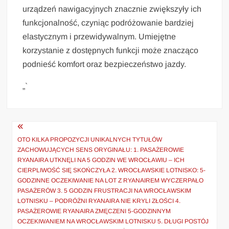
urządzeń nawigacyjnych znacznie zwiększyły ich
funkcjonalność, czyniąc podróżowanie bardziej
elastycznym i przewidywalnym. Umiejętne
korzystanie z dostępnych funkcji może znacząco
podnieść komfort oraz bezpieczeństwo jazdy.
„`
Nawigacja
wpisu
OTO KILKA PROPOZYCJI UNIKALNYCH TYTUŁÓW
ZACHOWUJĄCYCH SENS ORYGINAŁU: 1. PASAŻEROWIE
RYANAIRA UTKNĘLI NA 5 GODZIN WE WROCŁAWIU – ICH
CIERPLIWOŚĆ SIĘ SKOŃCZYŁA 2. WROCŁAWSKIE LOTNISKO: 5-
GODZINNE OCZEKIWANIE NA LOT Z RYANAIREM WYCZERPAŁO
PASAŻERÓW 3. 5 GODZIN FRUSTRACJI NA WROCŁAWSKIM
LOTNISKU – PODRÓŻNI RYANAIRA NIE KRYLI ZŁOŚCI 4.
PASAŻEROWIE RYANAIRA ZMĘCZENI 5-GODZINNYM
OCZEKIWANIEM NA WROCŁAWSKIM LOTNISKU 5. DŁUGI POSTÓJ