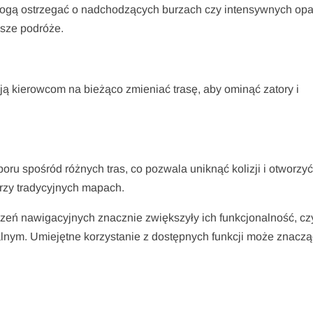
gą ostrzegać o nadchodzących burzach czy intensywnych op
ższe podróże.
ą kierowcom na bieżąco zmieniać trasę, aby ominąć zatory i
ru spośród różnych tras, co pozwala uniknąć kolizji i otworzy
rzy tradycyjnych mapach.
ń nawigacyjnych znacznie zwiększyły ich funkcjonalność, cz
lnym. Umiejętne korzystanie z dostępnych funkcji może znacz