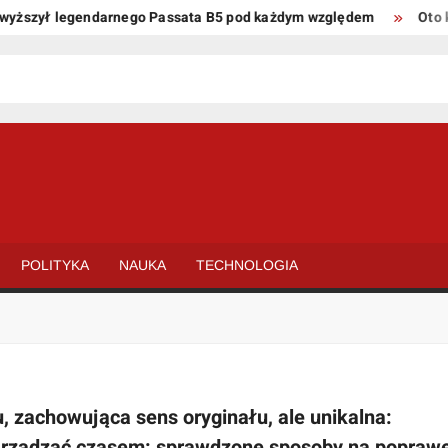
szył legendarnego Passata B5 pod każdym względem
Oto kilka
POLITYKA
NAUKA
TECHNOLOGIA
, zachowująca sens oryginału, ale unikalna:
 zarządzać czasem: sprawdzone sposoby na popraw