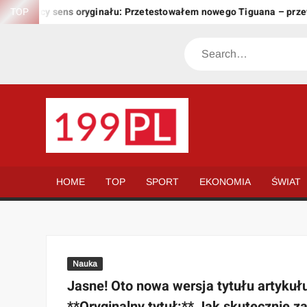
Skip
owujący sens oryginału: Przetestowałem nowego Tiguana – przewyż
TOP
to
content
Search
199.PL
Twoje
okno
na
HOME
TOP
SPORT
EKONOMIA
ŚWIAT
świat
Nauka
Jasne! Oto nowa wersja tytułu artykułu
**Oryginalny tytuł:** Jak skutecznie