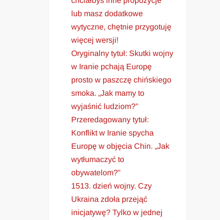
chciałbyś inne propozycje
lub masz dodatkowe
wytyczne, chętnie przygotuję
więcej wersji!
Oryginalny tytuł: Skutki wojny
w Iranie pchają Europę
prosto w paszczę chińskiego
smoka. „Jak mamy to
wyjaśnić ludziom?”
Przeredagowany tytuł:
Konflikt w Iranie spycha
Europę w objęcia Chin. „Jak
wytłumaczyć to
obywatelom?”
1513. dzień wojny. Czy
Ukraina zdoła przejąć
inicjatywę? Tylko w jednej