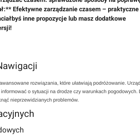
ł:** Efektywne zarządzanie czasem – praktyczne
hciałbyś inne propozycje lub masz dodatkowe
rsji!
awigacji
awansowane rozwiązania, które ułatwiają podróżowanie. Urzą
ą informować o sytuacji na drodze czy warunkach pogodowych. 
knąć nieprzewidzianych problemów.
acyjnych
odowych