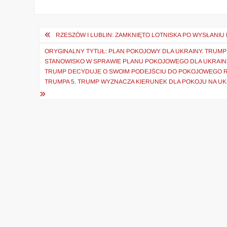
Nawigacja
RZESZÓW I LUBLIN: ZAMKNIĘTO LOTNISKA PO WYSŁAN
wpisu
ORYGINALNY TYTUŁ: PLAN POKOJOWY DLA UKRAINY. TRUM
STANOWISKO W SPRAWIE PLANU POKOJOWEGO DLA UKRAINY 
TRUMP DECYDUJE O SWOIM PODEJŚCIU DO POKOJOWEGO RO
TRUMPA 5. TRUMP WYZNACZA KIERUNEK DLA POKOJU NA UK