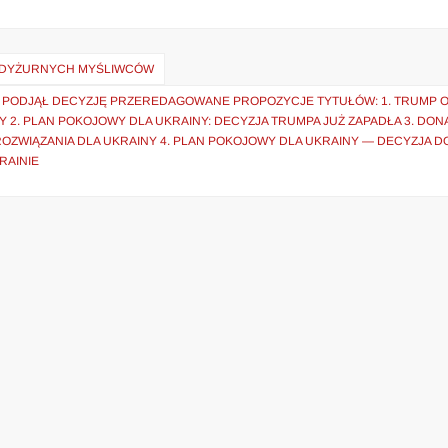
IU DYŻURNYCH MYŚLIWCÓW
P PODJĄŁ DECYZJĘ PRZEREDAGOWANE PROPOZYCJE TYTUŁÓW: 1. TRUMP 
2. PLAN POKOJOWY DLA UKRAINY: DECYZJA TRUMPA JUŻ ZAPADŁA 3. DON
ZWIĄZANIA DLA UKRAINY 4. PLAN POKOJOWY DLA UKRAINY — DECYZJA 
RAINIE