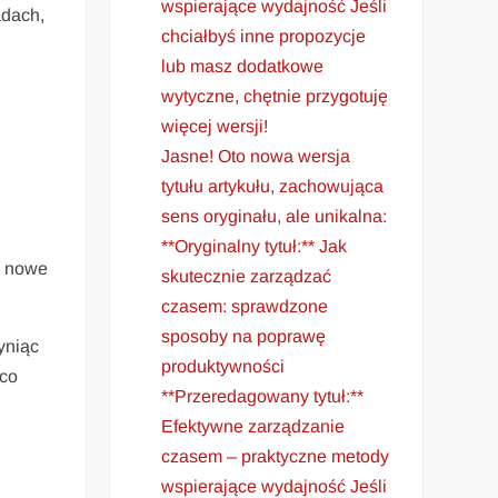
wspierające wydajność Jeśli
adach,
chciałbyś inne propozycje
lub masz dodatkowe
wytyczne, chętnie przygotuję
więcej wersji!
Jasne! Oto nowa wersja
tytułu artykułu, zachowująca
sens oryginału, ale unikalna:
**Oryginalny tytuł:** Jak
ć nowe
skutecznie zarządzać
czasem: sprawdzone
sposoby na poprawę
yniąc
produktywności
ąco
**Przeredagowany tytuł:**
Efektywne zarządzanie
czasem – praktyczne metody
wspierające wydajność Jeśli