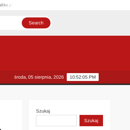
 propozycji unikalnych tytułów zachowujących sens oryginału: 1. Pas
środa, 05 sierpnia, 2026
10:52:05 PM
Szukaj
Szukaj
ę