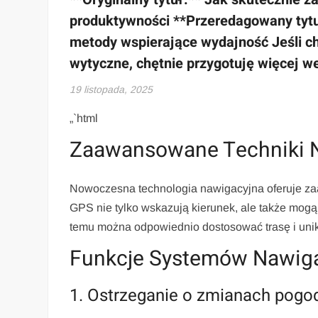
produktywności **Przeredagowany tytu
metody wspierające wydajność Jeśli c
wytyczne, chętnie przygotuję więcej we
19 listopada, 2025
„`html
Zaawansowane Techniki N
Nowoczesna technologia nawigacyjna oferuje za
GPS nie tylko wskazują kierunek, ale także mog
temu można odpowiednio dostosować trasę i uni
Funkcje Systemów Nawig
1. Ostrzeganie o zmianach pog