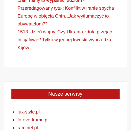
„Jak mamy to wyjaśnić ludziom?”
Przeredagowany tytuł: Konflikt w Iranie spycha
Europę w objęcia Chin. „Jak wytłumaczyć to
obywatelom?”
1513. dzień wojny. Czy Ukraina zdoła przejąć
inicjatywę? Tylko w jednej kwestii wyprzedza
Kijów
Nasze serwisy
lux-style.pl
foreverframe.pl
ram.net.pl