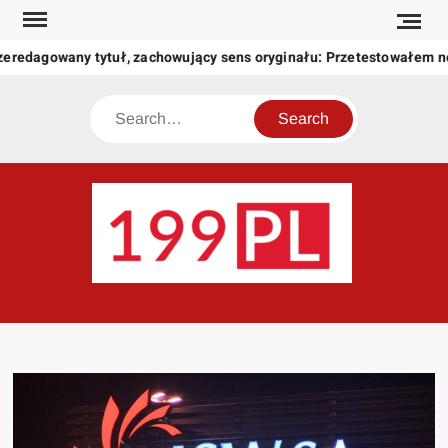
Skip
to
zeredagowany tytuł, zachowujący sens oryginału: Przetestowałem 
content
Search
199
Twoje
okno
na
świat