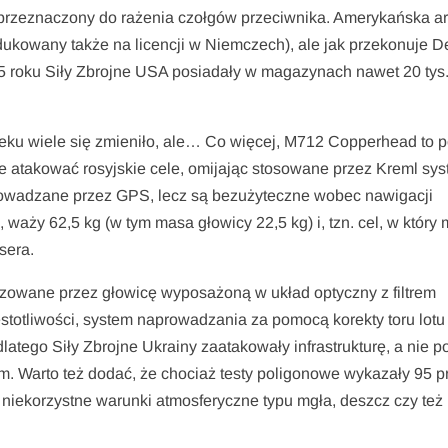
 przeznaczony do rażenia czołgów przeciwnika. Amerykańska a
odukowany także na licencji w Niemczech), ale jak przekonuje 
995 roku Siły Zbrojne USA posiadały w magazynach nawet 20 ty
wieku wiele się zmieniło, ale… Co więcej, M712 Copperhead to p
 atakować rosyjskie cele, omijając stosowane przez Kreml sy
aprowadzane przez GPS, lecz są bezużyteczne wobec nawigacji
 waży 62,5 kg (w tym masa głowicy 22,5 kg) i, tzn. cel, w który
sera.
lizowane przez głowicę wyposażoną w układ optyczny z filtrem
ęstotliwości, system naprowadzania za pomocą korekty toru lotu
latego Siły Zbrojne Ukrainy zaatakowały infrastrukturę, a nie p
. Warto też dodać, że chociaż testy poligonowe wykazały 95 p
 niekorzystne warunki atmosferyczne typu mgła, deszcz czy też