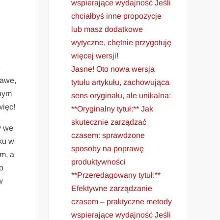
wspierające wydajność Jeśli
chciałbyś inne propozycje
lub masz dodatkowe
wytyczne, chętnie przygotuję
więcej wersji!
e
Jasne! Oto nowa wersja
kawe,
tytułu artykułu, zachowująca
tnym
sens oryginału, ale unikalna:
więc!
**Oryginalny tytuł:** Jak
skutecznie zarządzać
y we
czasem: sprawdzone
ku w
sposoby na poprawę
m, a
produktywności
o
**Przeredagowany tytuł:**
w
Efektywne zarządzanie
czasem – praktyczne metody
wspierające wydajność Jeśli