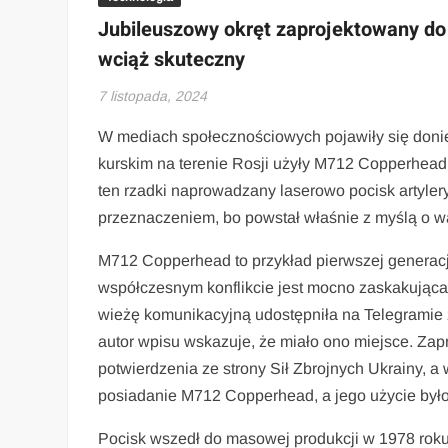
Jubileuszowy okręt zaprojektowany do 
wciąż skuteczny
7 listopada, 2024
W mediach społecznościowych pojawiły się donies
kurskim na terenie Rosji użyły M712 Copperhead
ten rzadki naprowadzany laserowo pocisk artyler
przeznaczeniem, bo powstał właśnie z myślą o wal
M712 Copperhead to przykład pierwszej generac
współczesnym konflikcie jest mocno zaskakująca
wieżę komunikacyjną udostępniła na Telegramie
autor wpisu wskazuje, że miało ono miejsce. Zapr
potwierdzenia ze strony Sił Zbrojnych Ukrainy, 
posiadanie M712 Copperhead, a jego użycie był
Pocisk wszedł do masowej produkcji w 1978 rok