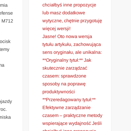
chciałbyś inne propozycje
rmia
lub masz dodatkowe
Defense
wytyczne, chętnie przygotuję
s. M712
więcej wersji!
Jasne! Oto nowa wersja
ocisk
tytułu artykułu, zachowująca
stemy
sens oryginału, ale unikalna:
**Oryginalny tytuł:** Jak
 ma
skutecznie zarządzać
czasem: sprawdzone
sposoby na poprawę
produktywności
**Przeredagowany tytuł:**
ojazdy
Efektywne zarządzanie
roc.
czasem – praktyczne metody
 niska
wspierające wydajność Jeśli