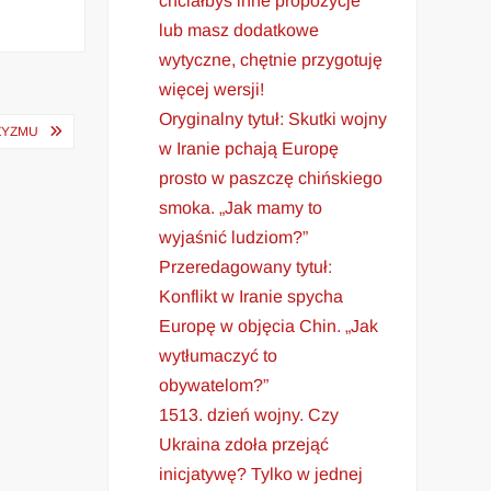
chciałbyś inne propozycje
lub masz dodatkowe
wytyczne, chętnie przygotuję
więcej wersji!
Oryginalny tytuł: Skutki wojny
ZYZMU
w Iranie pchają Europę
prosto w paszczę chińskiego
smoka. „Jak mamy to
wyjaśnić ludziom?”
Przeredagowany tytuł:
Konflikt w Iranie spycha
Europę w objęcia Chin. „Jak
wytłumaczyć to
obywatelom?”
1513. dzień wojny. Czy
Ukraina zdoła przejąć
inicjatywę? Tylko w jednej