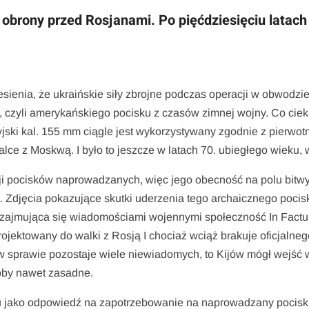
obrony przed Rosjanami. Po pięćdziesięciu latach
ienia, że ukraińskie siły zbrojne podczas operacji w obwodzi
, czyli amerykańskiego pocisku z czasów zimnej wojny. Co cie
yjski kal. 155 mm ciągle jest wykorzystywany zgodnie z pierwo
ce z Moskwą. I było to jeszcze w latach 70. ubiegłego wieku, 
ji pocisków naprowadzanych, więc jego obecność na polu bitw
. Zdjęcia pokazujące skutki uderzenia tego archaicznego pocis
 zajmująca się wiadomościami wojennymi społeczność In Factu
ojektowany do walki z Rosją I chociaż wciąż brakuje oficjalneg
a w sprawie pozostaje wiele niewiadomych, to Kijów mógł wejść 
oby nawet zasadne.
u jako odpowiedź na zapotrzebowanie na naprowadzany pocisk