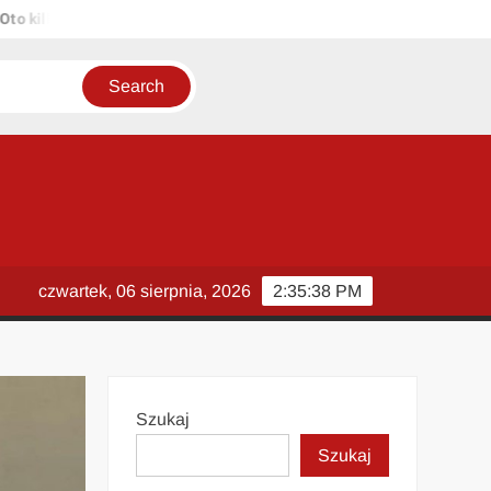
lka propozycji unikalnych tytułów zachowujących sens oryginału: 1. 
czwartek, 06 sierpnia, 2026
2:35:39 PM
Szukaj
Szukaj