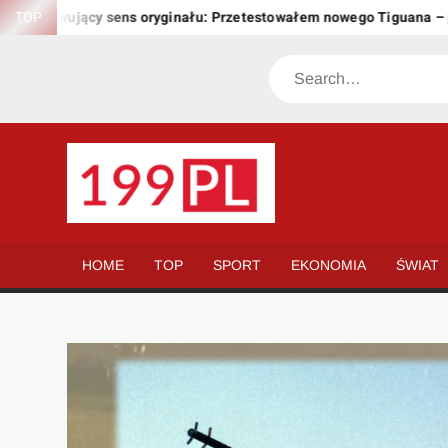
Skip
achowujący sens oryginału: Przetestowałem nowego Tiguana – prze
TOP
to
content
Search
199.PL
Twoje
okno
na
HOME
TOP
SPORT
EKONOMIA
ŚWIAT
świat