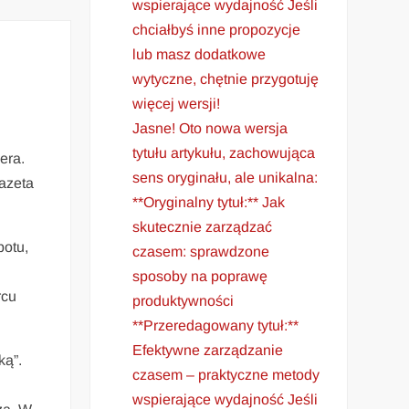
wspierające wydajność Jeśli
chciałbyś inne propozycje
lub masz dodatkowe
wytyczne, chętnie przygotuję
więcej wersji!
Jasne! Oto nowa wersja
tytułu artykułu, zachowująca
era.
sens oryginału, ale unikalna:
Gazeta
**Oryginalny tytuł:** Jak
skutecznie zarządzać
potu,
czasem: sprawdzone
sposoby na poprawę
rcu
produktywności
**Przeredagowany tytuł:**
Efektywne zarządzanie
ką”.
czasem – praktyczne metody
wspierające wydajność Jeśli