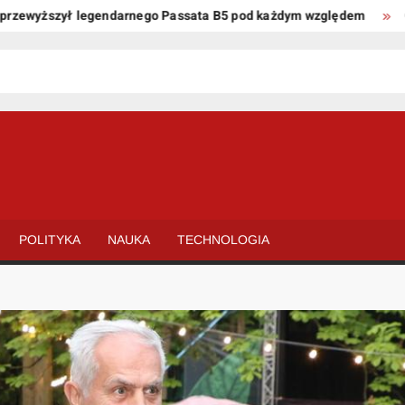
wyższył legendarnego Passata B5 pod każdym względem
Oto kil
POLITYKA
NAUKA
TECHNOLOGIA