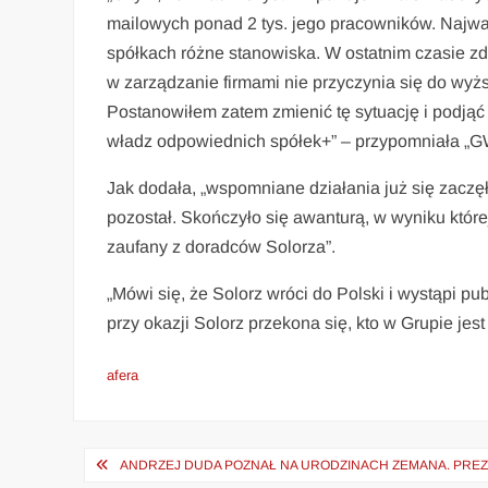
mailowych ponad 2 tys. jego pracowników. Najważ
spółkach różne stanowiska. W ostatnim czasie z
w zarządzanie firmami nie przyczynia się do wyżs
Postanowiłem zatem zmienić tę sytuację i podjąć
władz odpowiednich spółek+” – przypomniała „G
Jak dodała, „wspomniane działania już się zaczęł
pozostał. Skończyło się awanturą, w wyniku które
zaufany z doradców Solorza”.
„Mówi się, że Solorz wróci do Polski i wystąpi pub
przy okazji Solorz przekona się, kto w Grupie jes
afera
Nawigacja
ANDRZEJ DUDA POZNAŁ NA URODZINACH ZEMANA. PRE