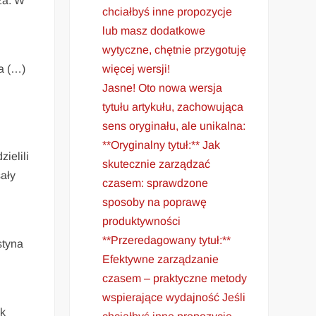
za. W
chciałbyś inne propozycje
lub masz dodatkowe
wytyczne, chętnie przygotuję
więcej wersji!
a (…)
Jasne! Oto nowa wersja
tytułu artykułu, zachowująca
sens oryginału, ale unikalna:
**Oryginalny tytuł:** Jak
ielili
skutecznie zarządzać
sały
czasem: sprawdzone
sposoby na poprawę
produktywności
**Przeredagowany tytuł:**
styna
Efektywne zarządzanie
czasem – praktyczne metody
wspierające wydajność Jeśli
ek