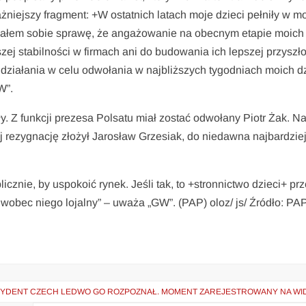
niejszy fragment: +W ostatnich latach moje dzieci pełniły w m
dałem sobie sprawę, że angażowanie na obecnym etapie moich 
zej stabilności w firmach ani do budowania ich lepszej przyszło
 działania w celu odwołania w najbliższych tygodniach moich dz
W”.
y. Z funkcji prezesa Polsatu miał zostać odwołany Piotr Żak. Na
j rezygnację złożył Jarosław Grzesiak, do niedawna najbardzie
licznie, by uspokoić rynek. Jeśli tak, to +stronnictwo dzieci+ prz
t wobec niego lojalny” – uważa „GW”. (PAP) oloz/ js/ Źródło: PA
ZYDENT CZECH LEDWO GO ROZPOZNAŁ. MOMENT ZAREJESTROWANY NA WI