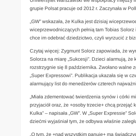
Uniwersytet Warszawski we współpracy między in
grupie Polsat pracuje od 2012 r. Zaczynała w Pol
„GW” wskazała, że Kulka jest dzisiaj wiceprzewo
wiceprzewodniczących pełnią tam Tobias Solorz i
chce im odebrać dziedzictwo, czyli wyrzucić z bi
Czytaj więcej: Zygmunt Solorz zapowiada, że wyr
Solorza na miarę „Sukcesji”. Dzieci alarmują, że
rozstrzygnie się 8 października. Zwołano walne z
„Super Expressowi”. Publikacja ukazała się w czw
alarmujący list do menedżerów czterech najważni
„Miała zdementować twierdzenia synów i córki mili
przyjaciół oraz, że +osoby trzecie+ chcą przejąć 
Kulka” – napisała „GW”. W „Super Expressie” Sol
dziećmi wyjaśniał tym, że odbywa właśnie zaległ
„O tym, że +nad wszystkim panuje+ ma świadczyć p