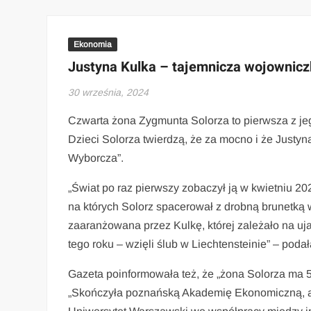
Ekonomia
Justyna Kulka – tajemnicza wojowniczk
30 września, 2024
Czwarta żona Zygmunta Solorza to pierwsza z jeg
Dzieci Solorza twierdzą, że za mocno i że Justy
Wyborcza”.
„Świat po raz pierwszy zobaczył ją w kwietniu 20
na których Solorz spacerował z drobną brunetką 
zaaranżowana przez Kulkę, której zależało na uja
tego roku – wzięli ślub w Liechtensteinie” – poda
Gazeta poinformowała też, że „żona Solorza ma 50
„Skończyła poznańską Akademię Ekonomiczną, a