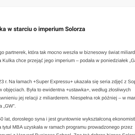
a w starciu o imperium Solorza
o partnerek, która tak mocno weszła w biznesowy świat miliard
na Kulka chce przejąć jego imperium – podała w poniedziałek „
23 r. Na łamach +Super Expressu+ ukazała się seria zdjęć z So
w objęciach. Była to ewidentna +ustawka+, według złosłiwych
wnieniu jej relacji z miliarderem. Niespełna rok później – w ma
ła „GW”.
 lat, dorosłego syna i jest gruntownie wykształconą ekonomist
 tytuł MBA uzyskała w ramach programu prowadzonego przez