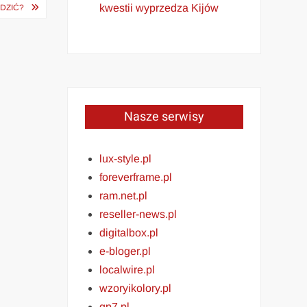
kwestii wyprzedza Kijów
ADZIĆ?
Nasze serwisy
lux-style.pl
foreverframe.pl
ram.net.pl
reseller-news.pl
digitalbox.pl
e-bloger.pl
localwire.pl
wzoryikolory.pl
gp7.pl