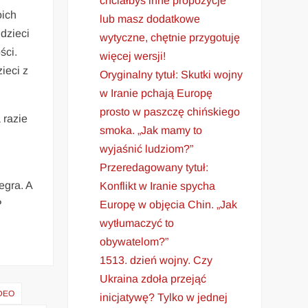
chciałbyś inne propozycje
oich
lub masz dodatkowe
dzieci
wytyczne, chętnie przygotuję
ści.
więcej wersji!
ieci z
Oryginalny tytuł: Skutki wojny
w Iranie pchają Europę
prosto w paszczę chińskiego
 razie
smoka. „Jak mamy to
j
wyjaśnić ludziom?”
Przeredagowany tytuł:
egra. A
Konflikt w Iranie spycha
P
Europę w objęcia Chin. „Jak
wytłumaczyć to
obywatelom?”
1513. dzień wojny. Czy
Ukraina zdoła przejąć
DEO
inicjatywę? Tylko w jednej