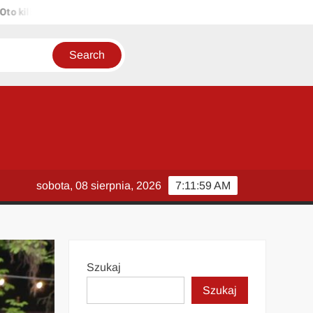
ka propozycji unikalnych tytułów zachowujących sens oryginału: 1. P
sobota, 08 sierpnia, 2026
7:11:59 AM
Szukaj
Szukaj