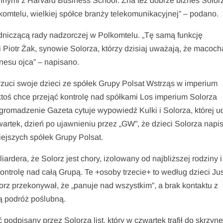
nymi z Harvard Business School. Zna też dobrze biznes Solor
komtelu, wielkiej spółce branży telekomunikacyjnej” – podano.
dniczącą rady nadzorczej w Polkomtelu. „Tę samą funkcję
 Piotr Żak, synowie Solorza, którzy dzisiaj uważają, że macoch
znesu ojca” – napisano.
zuci swoje dzieci ze spółek Grupy Polsat Wstrząs w imperium
 ktoś chce przejąć kontrolę nad spółkami Los imperium Solorza
gromadzenie Gazeta cytuje wypowiedź Kulki i Solorza, której udz
artek, dzień po ujawnieniu przez „GW”, że dzieci Solorza napi
ejszych spółek Grupy Polsat.
ardera, że Solorz jest chory, izolowany od najbliższej rodziny i
kontrolę nad całą Grupą. Te +osoby trzecie+ to według dzieci Ju
orz przekonywał, że „panuje nad wszystkim”, a brak kontaktu z
ą podróż poślubną.
odpisany przez Solorza list, który w czwartek trafił do skrzyn