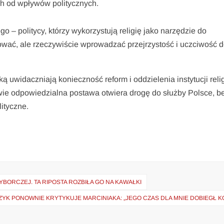
ch od wpływów politycznych.
go – politycy, którzy wykorzystują religię jako narzędzie do
ować, ale rzeczywiście wprowadzać przejrzystość i uczciwość 
yką uwidaczniają konieczność reform i oddzielenia instytucji reli
ziwie odpowiedzialna postawa otwiera drogę do służby Polsce, b
lityczne.
ORCZEJ. TA RIPOSTA ROZBIŁA GO NA KAWAŁKI
YK PONOWNIE KRYTYKUJE MARCINIAKA: „JEGO CZAS DLA MNIE DOBIEGŁ K