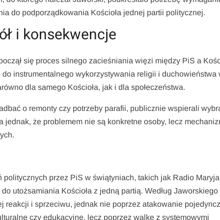
a do podporządkowania Kościoła jednej partii politycznej.
ół i konsekwencje
począł się proces silnego zacieśniania więzi między PiS a Koś
 do instrumentalnego wykorzystywania religii i duchowieństwa
arówno dla samego Kościoła, jak i dla społeczeństwa.
zadbać o remonty czy potrzeby parafii, publicznie wspierali wyb
a jednak, że problemem nie są konkretne osoby, lecz mechani
nych.
 politycznych przez PiS w świątyniach, takich jak Radio Maryja
 do utożsamiania Kościoła z jedną partią. Według Jaworskiego j
reakcji i sprzeciwu, jednak nie poprzez atakowanie pojedync
lturalne czy edukacyjne, lecz poprzez walkę z systemowymi