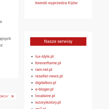
kwestii wyprzedza Kijów
do
gijnych
Nasze serwisy
ez
lux-style.pl
foreverframe.pl
ram.net.pl
reseller-news.pl
digitalbox.pl
e-bloger.pl
localwire.pl
OŃCA”
wzoryikolory.pl
gp7.pl