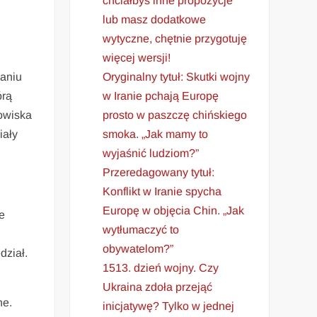
chciałbyś inne propozycje
lub masz dodatkowe
wytyczne, chętnie przygotuję
więcej wersji!
Oryginalny tytuł: Skutki wojny
waniu
w Iranie pchają Europę
órą
prosto w paszczę chińskiego
nowiska
smoka. „Jak mamy to
iały
wyjaśnić ludziom?”
Przeredagowany tytuł:
Konflikt w Iranie spycha
Europę w objęcia Chin. „Jak
e
wytłumaczyć to
obywatelom?”
dział.
1513. dzień wojny. Czy
Ukraina zdoła przejąć
ne.
inicjatywę? Tylko w jednej