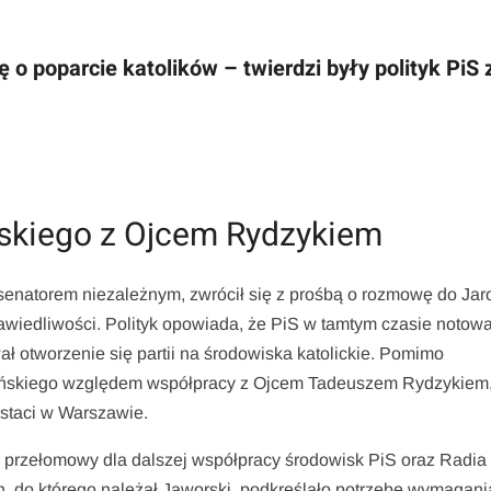
 o poparcie katolików – twierdzi były polityk PiS 
skiego z Ojcem Rydzykiem
senatorem niezależnym, zwrócił się z prośbą o rozmowę do Ja
iedliwości. Polityk opowiada, że PiS w tamtym czasie notowa
ł otworzenie się partii na środowiska katolickie. Pomimo
ńskiego względem współpracy z Ojcem Tadeuszem Rydzykiem
ostaci w Warszawie.
r przełomowy dla dalszej współpracy środowisk PiS oraz Radia
, do którego należał Jaworski, podkreślało potrzebę wymagani