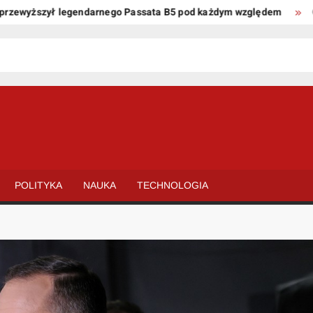
wyższył legendarnego Passata B5 pod każdym względem
Oto ki
POLITYKA
NAUKA
TECHNOLOGIA