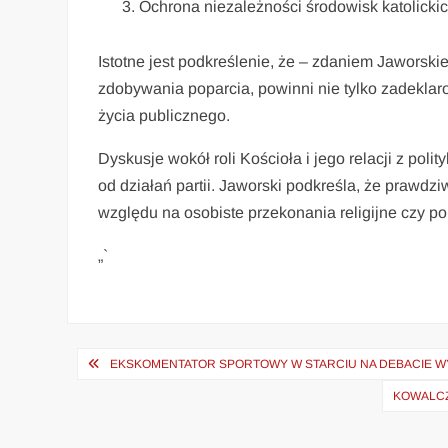
Ochrona niezależności środowisk katolicki
Istotne jest podkreślenie, że – zdaniem Jaworskie
zdobywania poparcia, powinni nie tylko zadeklar
życia publicznego.
Dyskusje wokół roli Kościoła i jego relacji z polit
od działań partii. Jaworski podkreśla, że prawd
względu na osobiste przekonania religijne czy po
„`
Nawigacja
EKSKOMENTATOR SPORTOWY W STARCIU NA DEBACIE WYB
wpisu
KOWALCZ