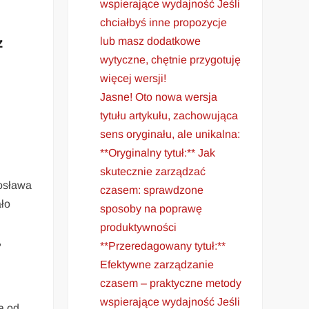
wspierające wydajność Jeśli
chciałbyś inne propozycje
z
lub masz dodatkowe
wytyczne, chętnie przygotuję
więcej wersji!
Jasne! Oto nowa wersja
tytułu artykułu, zachowująca
sens oryginału, ale unikalna:
**Oryginalny tytuł:** Jak
skutecznie zarządzać
rosława
czasem: sprawdzone
ło
sposoby na poprawę
produktywności
,
**Przeredagowany tytuł:**
Efektywne zarządzanie
czasem – praktyczne metody
wspierające wydajność Jeśli
a od