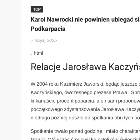
TOP
Karol Nawrocki nie powinien ubiegać się
Podkarpacia
7 maja, 2025
„`html
Relacje Jarosława Kaczyń
W 2004 roku Kazimierz Jaworski, będąc jeszcze 
Kaczyńskiego, ówczesnego prezesa Prawa i Spraw
kilkanaście procent poparcia, a on sam proponowa
początkowego zdystansowania Jarosława Kaczy
niedługo później doszło do spotkania obu tych p
Spotkanie trwało ponad godzinę i miało charakte
Maryja. Wówczas środowisko katolików świeckich