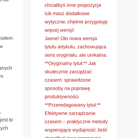
chciałbyś inne propozycje
lub masz dodatkowe
wytyczne, chętnie przygotuję
więcej wersji!
ciołem
Jasne! Oto nowa wersja
 w
tytułu artykułu, zachowująca
sens oryginału, ale unikalna:
**Oryginalny tytuł:** Jak
ranych
skutecznie zarządzać
zm
czasem: sprawdzone
sposoby na poprawę
produktywności
**Przeredagowany tytuł:**
,
Efektywne zarządzanie
est to
czasem – praktyczne metody
zych
wspierające wydajność Jeśli