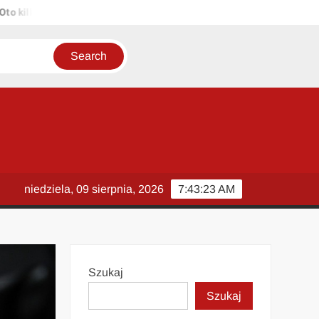
lka propozycji unikalnych tytułów zachowujących sens oryginału: 1. 
niedziela, 09 sierpnia, 2026
7:43:24 AM
Szukaj
Szukaj