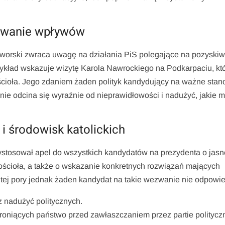
tywanie wpływów
aworski zwraca uwagę na działania PiS polegające na pozyski
zykład wskazuje wizytę Karola Nawrockiego na Podkarpaciu, kt
ościoła. Jego zdaniem żaden polityk kandydujący na ważne sta
 nie odcina się wyraźnie od nieprawidłowości i nadużyć, jakie m
 środowisk katolickich
stosował apel do wszystkich kandydatów na prezydenta o jasn
ościoła, a także o wskazanie konkretnych rozwiązań mających
tej pory jednak żaden kandydat na takie wezwanie nie odpowie
z nadużyć politycznych.
oniących państwo przed zawłaszczaniem przez partie politycz