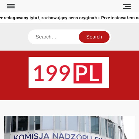
Skip
to
zeredagowany tytuł, zachowujący sens oryginału: Przetestowałem 
content
Search
199
Twoje
okno
na
świat