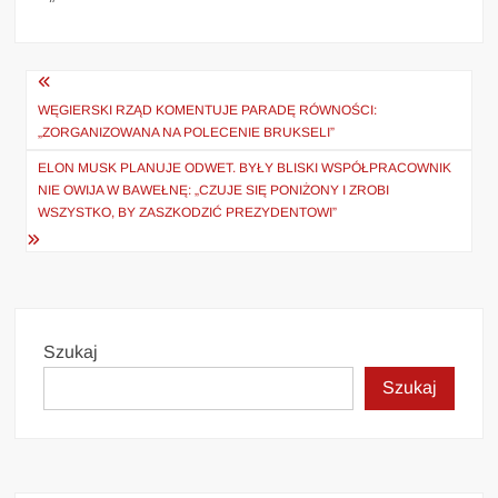
Nawigacja
wpisu
WĘGIERSKI RZĄD KOMENTUJE PARADĘ RÓWNOŚCI:
„ZORGANIZOWANA NA POLECENIE BRUKSELI”
ELON MUSK PLANUJE ODWET. BYŁY BLISKI WSPÓŁPRACOWNIK
NIE OWIJA W BAWEŁNĘ: „CZUJE SIĘ PONIŻONY I ZROBI
WSZYSTKO, BY ZASZKODZIĆ PREZYDENTOWI”
Szukaj
Szukaj