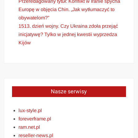
Przeredagowany tytuł: Konflikt w Iranie spycha
Europę w objęcia Chin. „Jak wytłumaczyć to
obywatelom?”
1513. dzień wojny. Czy Ukraina zdoła przejąć
inicjatywę? Tylko w jednej kwestii wyprzedza
Kijów
Nasze serwisy
lux-style.pl
foreverframe.pl
ram.net.pl
reseller-news.pl