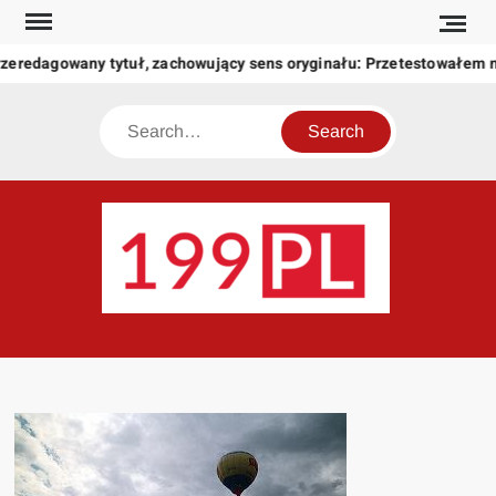
Skip
to
rzeredagowany tytuł, zachowujący sens oryginału: Przetestowałem
content
Search
199
Twoje
okno
na
świat