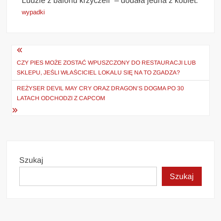
Ludzie z balonu krzyczeli” – dodała jedna z kobiet.
wypadki
Nawigacja
wpisu
CZY PIES MOŻE ZOSTAĆ WPUSZCZONY DO RESTAURACJI LUB
SKLEPU, JEŚLI WŁAŚCICIEL LOKALU SIĘ NA TO ZGADZA?
REŻYSER DEVIL MAY CRY ORAZ DRAGON’S DOGMA PO 30
LATACH ODCHODZI Z CAPCOM
Szukaj
Szukaj