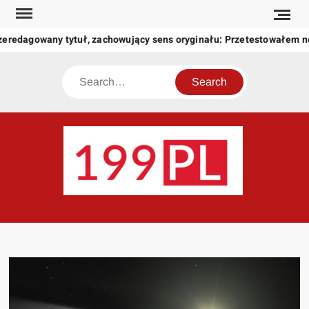
Skip
to
zeredagowany tytuł, zachowujący sens oryginału: Przetestowałem 
content
Search
199
Twoje
okno
na
świat