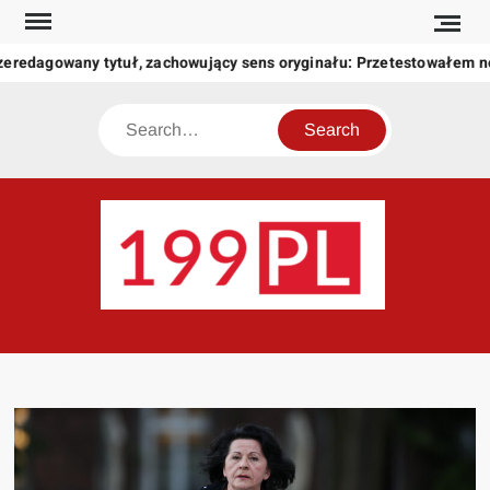
Skip
to
zeredagowany tytuł, zachowujący sens oryginału: Przetestowałem 
content
Search
199
Twoje
okno
na
świat