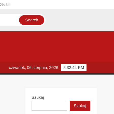
lka propozycji unikalnych tytułów zachowujących sens oryginału: 1. 
czwartek, 06 sierpnia, 2026
5:32:44 PM
Szukaj
Szukaj