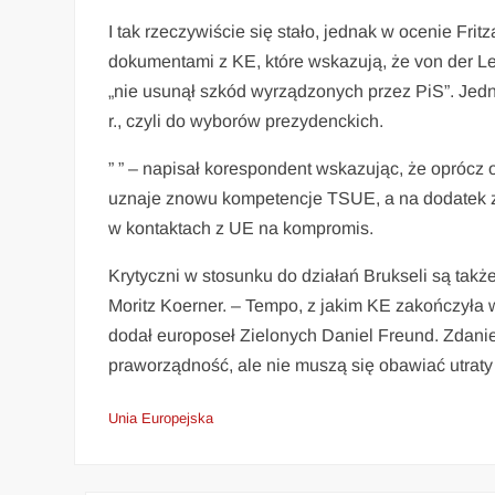
I tak rzeczywiście się stało, jednak w ocenie Frit
dokumentami z KE, które wskazują, że von der Le
„nie usunął szkód wyrządzonych przez PiS”. Jed
r., czyli do wyborów prezydenckich.
” ” – napisał korespondent wskazując, że oprócz o
uznaje znowu kompetencje TSUE, a na dodatek zm
w kontaktach z UE na kompromis.
Krytyczni w stosunku do działań Brukseli są tak
Moritz Koerner. – Tempo, z jakim KE zakończyła 
dodał europoseł Zielonych Daniel Freund. Zdaniem
praworządność, ale nie muszą się obawiać utraty 
Unia Europejska