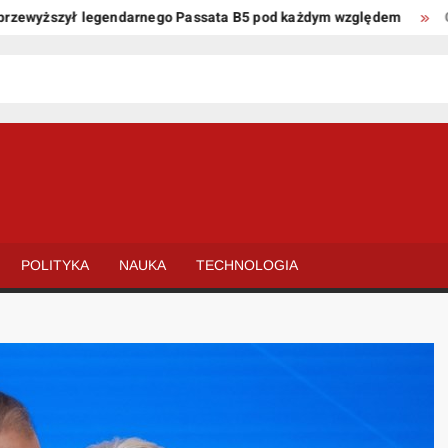
wyższył legendarnego Passata B5 pod każdym względem
Oto ki
POLITYKA
NAUKA
TECHNOLOGIA