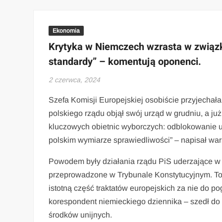
Ekonomia
Krytyka w Niemczech wzrasta w związk
standardy” – komentują oponenci.
2 czerwca, 2024
Szefa Komisji Europejskiej osobiście przyjechał
polskiego rządu objął swój urząd w grudniu, a już
kluczowych obietnic wyborczych: odblokowanie 
polskim wymiarze sprawiedliwości” – napisał wars
Powodem były działania rządu PiS uderzające w 
przeprowadzone w Trybunale Konstytucyjnym. To 
istotną część traktatów europejskich za nie do 
korespondent niemieckiego dziennika – szedł do
środków unijnych.