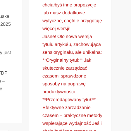
chciałbyś inne propozycje
lub masz dodatkowe
Tuska
wytyczne, chętnie przygotuję
 2025
więcej wersji!
Jasne! Oto nowa wersja
tytułu artykułu, zachowująca
d
sens oryginału, ale unikalna:
 jest
**Oryginalny tytuł:** Jak
skutecznie zarządzać
 FDP
czasem: sprawdzone
h –
sposoby na poprawę
ć
produktywności
**Przeredagowany tytuł:**
Efektywne zarządzanie
czasem – praktyczne metody
wspierające wydajność Jeśli