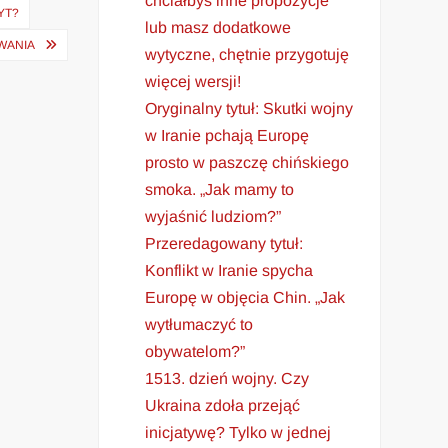
chciałbyś inne propozycje
YT?
lub masz dodatkowe
WANIA
wytyczne, chętnie przygotuję
więcej wersji!
Oryginalny tytuł: Skutki wojny
w Iranie pchają Europę
prosto w paszczę chińskiego
smoka. „Jak mamy to
wyjaśnić ludziom?”
Przeredagowany tytuł:
Konflikt w Iranie spycha
Europę w objęcia Chin. „Jak
wytłumaczyć to
obywatelom?”
1513. dzień wojny. Czy
Ukraina zdoła przejąć
inicjatywę? Tylko w jednej