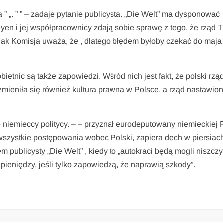
za ” „. ” ” – zadaje pytanie publicysta. „Die Welt” ma dysponować
yen i jej współpracownicy zdają sobie sprawę z tego, że rząd 
nak Komisja uważa, że , dlatego błędem byłoby czekać do maja
bietnic są także zapowiedzi. Wśród nich jest fakt, że polski rzą
ieniła się również kultura prawna w Polsce, a rząd nastawiony
że niemieccy politycy. – – przyznał eurodeputowany niemieckiej
wszystkie postępowania wobec Polski, zapiera dech w piersiac
 publicysty „Die Welt” , kiedy to „autokraci będą mogli niszczy
pieniędzy, jeśli tylko zapowiedzą, że naprawią szkody”.