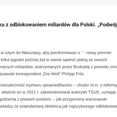
u z odblokowaniem miliardów dla Polski. „Podwó
a w lutym do Warszawy, aby poinformować o. ” : nowy premier
 kilka tygodni później był w stanie spełnić jedną ze swoich
unijnych miliardów, wstrzymanych przez Brukselę z powodu zm
zawski korespondent „Die Welt” Philipp Fritz.
niezależność wymiaru sprawiedliwości – chodzi m.in. o reform
właśnie on w 2021 r. zakwestionował autorytet TSUE, uznając
pogodzenia z prawem polskim. – jak przypomina warszawski
 władzy ze sztandarową obietnicą jak najszybszego odblokowa