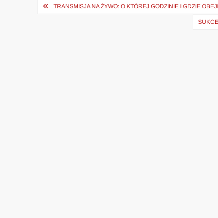
Nawigacja
TRANSMISJA NA ŻYWO: O KTÓREJ GODZINIE I GDZIE OB
wpisu
SUKCE