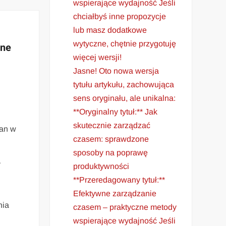
wspierające wydajność Jeśli
chciałbyś inne propozycje
lub masz dodatkowe
wytyczne, chętnie przygotuję
jne
więcej wersji!
Jasne! Oto nowa wersja
tytułu artykułu, zachowująca
sens oryginału, ale unikalna:
**Oryginalny tytuł:** Jak
skutecznie zarządzać
ian w
czasem: sprawdzone
sposoby na poprawę
y
produktywności
**Przeredagowany tytuł:**
Efektywne zarządzanie
nia
czasem – praktyczne metody
wspierające wydajność Jeśli