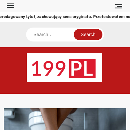
Skip
to
eredagowany tytuł, zachowujący sens oryginału: Przetestowałem n
content
Search
199
Twoje
okno
na
świat