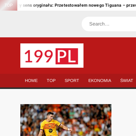
Skip
owujący sens oryginału: Przetestowałem nowego Tiguana – przewyż
TOP
to
content
Search
199.PL
Twoje
okno
na
HOME
TOP
SPORT
EKONOMIA
ŚWIAT
świat