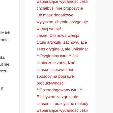
wspierające wydajność Jeśli
chciałbyś inne propozycje
lub masz dodatkowe
wytyczne, chętnie przygotuję
więcej wersji!
le ich
Jasne! Oto nowa wersja
zonie
tytułu artykułu, zachowująca
sens oryginału, ale unikalna:
**Oryginalny tytuł:** Jak
mki.
skutecznie zarządzać
ut nie
czasem: sprawdzone
meczu
sposoby na poprawę
produktywności
19.
**Przeredagowany tytuł:**
Efektywne zarządzanie
czasem – praktyczne metody
wspierające wydajność Jeśli