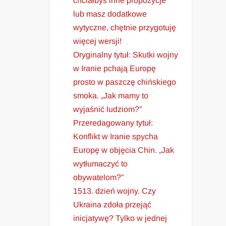
chciałbyś inne propozycje
lub masz dodatkowe
wytyczne, chętnie przygotuję
więcej wersji!
Oryginalny tytuł: Skutki wojny
w Iranie pchają Europę
prosto w paszczę chińskiego
smoka. „Jak mamy to
wyjaśnić ludziom?”
Przeredagowany tytuł:
Konflikt w Iranie spycha
Europę w objęcia Chin. „Jak
wytłumaczyć to
obywatelom?”
1513. dzień wojny. Czy
Ukraina zdoła przejąć
inicjatywę? Tylko w jednej