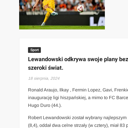
Sport
Lewandowski odkrywa swoje plany bezpo
szeroki świat.
18 sierpnia, 2024
Ronald Araujo, Ilkay , Fermin Lopez, Gavi, Frenki
inaugurację ligi hiszpańskiej, a mimo to FC Barc
Hugo Duro (44.).
Robert Lewandowski został wybrany najlepszym z
(8,4), oddał dwa celne strzały (w cztery), miał 83