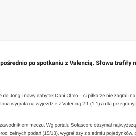
średnio po spotkaniu z Valencią. Słowa trafiły 
e de Jong i nowy nabytek Dani Olmo – ci piłkarze nie zagrali na
elona wygrała na wyjeździe z Valencią 2:1 (1:1) a dla przegrany
awodnikiem meczu. Wg portalu Sofascore otrzymał najwyższą 
 proc. celnych podań (15/18), wygrał trzy z siedmiu pojedynków,