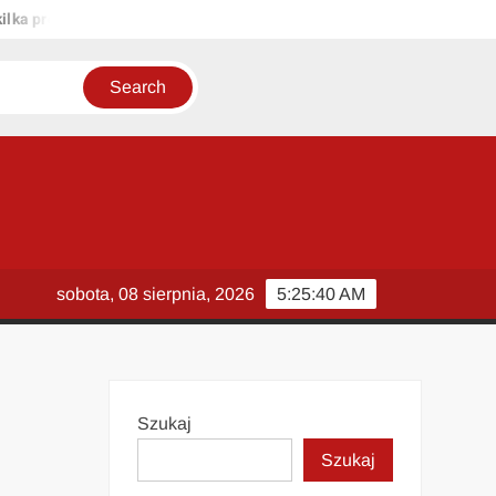
 propozycji unikalnych tytułów zachowujących sens oryginału: 1. Pas
sobota, 08 sierpnia, 2026
5:25:41 AM
Szukaj
Szukaj