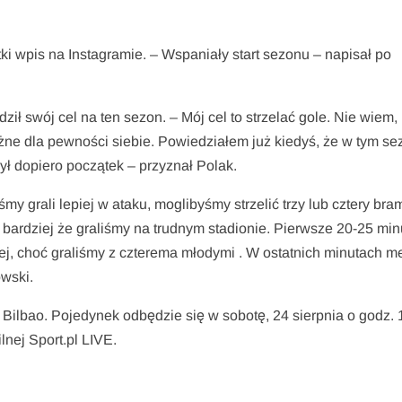
́tki wpis na Instagramie. – Wspaniały start sezonu – napisał po
wój cel na ten sezon. – Mój cel to strzelać gole. Nie wiem, i
̇ne dla pewności siebie. Powiedziałem już kiedyś, że w tym se
 był dopiero początek – przyznał Polak.
my grali lepiej w ataku, moglibyśmy strzelić trzy lub cztery bra
m bardziej że graliśmy na trudnym stadionie. Pierwsze 20-25 min
piej, choć graliśmy z czterema młodymi . W ostatnich minutach 
owski.
Bilbao. Pojedynek odbędzie się w sobotę, 24 sierpnia o godz. 
lnej Sport.pl LIVE.