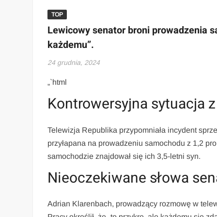
TOP
Lewicowy senator broni prowadzenia sa
każdemu”.
24 grudnia, 2024
„`html
Kontrowersyjna sytuacja z
Telewizja Republika przypomniała incydent sprzed
przyłapana na prowadzeniu samochodu z 1,2 promi
samochodzie znajdował się ich 3,5-letni syn.
Nieoczekiwane słowa sen
Adrian Klarenbach, prowadzący rozmowę w telewiz
Pracy określił, że „to przykre, ale każdemu się z