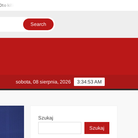
ka propozycji unikalnych tytułów zachowujących sens oryginału: 1. P
sobota, 08 sierpnia, 2026
3:34:54 AM
Szukaj
Szukaj