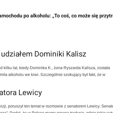
mochodu po alkoholu: „To coś, co może się przytr
 udziałem Dominiki Kalisz
 kilku lat, kiedy Dominika K., żona Ryszarda Kalisza, została
la alkoholu we krwi. Szczególnie szokujący był fakt, że w
atora Lewicy
ji, poruszył ten temat w rozmowie z senatorem Lewicy. Senato
darza”. Dodał, że w Polsce mamy pewną tradycję, gdzie takie syt