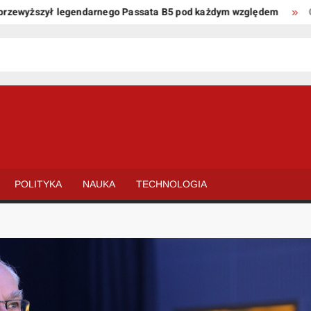
yższył legendarnego Passata B5 pod każdym względem
Oto kil
POLITYKA
NAUKA
TECHNOLOGIA