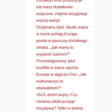
chciałbyś inne propozycje
lub masz dodatkowe
wytyczne, chętnie przygotuję
więcej wersji!
Oryginalny tytuł: Skutki wojny
w Iranie pchają Europę
prosto w paszczę chińskiego
smoka. „Jak mamy to
wyjaśnić ludziom?”
Przeredagowany tytuł:
Konflikt w Iranie spycha
Europę w objęcia Chin. „Jak
wytłumaczyć to
obywatelom?”
1513. dzień wojny. Czy
Ukraina zdoła przejąć
inicjatywę? Tylko w jednej