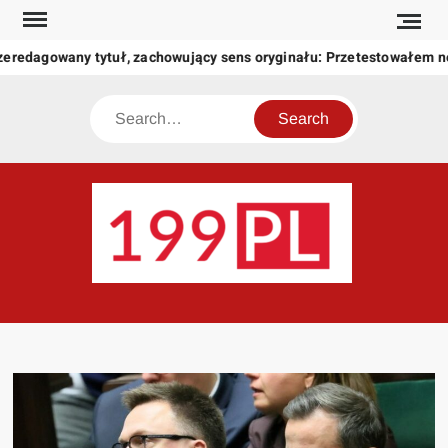
Skip
to
zeredagowany tytuł, zachowujący sens oryginału: Przetestowałem 
content
Search
199
Twoje
okno
na
świat