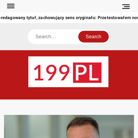
Skip
to
redagowany tytuł, zachowujący sens oryginału: Przetestowałem no
content
Search
199
Twoje
okno
na
świat