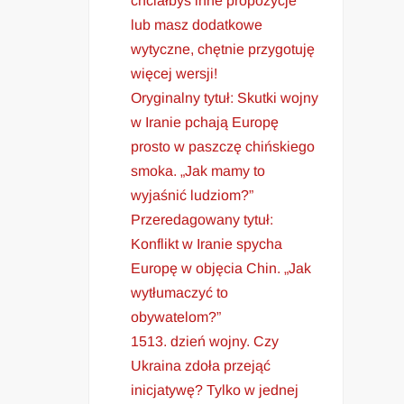
chciałbyś inne propozycje
lub masz dodatkowe
wytyczne, chętnie przygotuję
więcej wersji!
Oryginalny tytuł: Skutki wojny
w Iranie pchają Europę
prosto w paszczę chińskiego
smoka. „Jak mamy to
wyjaśnić ludziom?”
Przeredagowany tytuł:
Konflikt w Iranie spycha
Europę w objęcia Chin. „Jak
wytłumaczyć to
obywatelom?”
1513. dzień wojny. Czy
Ukraina zdoła przejąć
inicjatywę? Tylko w jednej