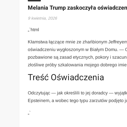
Melania Trump zaskoczyła oświadczen
9 kwietnia, 2026
„`html
Kłamstwa łączące mnie ze zhańbionym Jeffreyem
oświadczeniu wygłoszonym w Białym Domu. — Oso
pozbawione są zasad etycznych, pokory i szacun
złośliwe próby szkalowania mojego dobrego imie
Treść Oświadczenia
Odczytując — jak określili to jej doradcy — wyją
Epsteinem, a wobec tego typu zarzutów podjęto j
„`