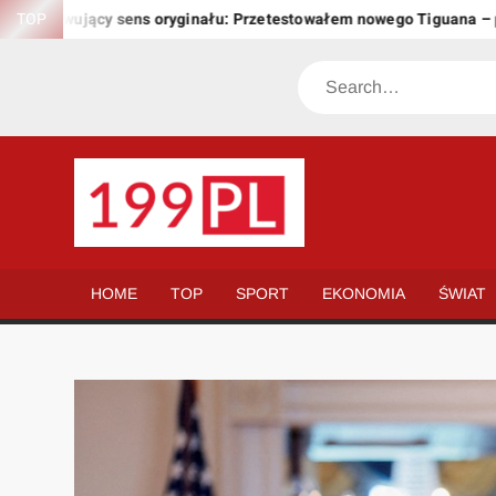
Skip
achowujący sens oryginału: Przetestowałem nowego Tiguana – prze
TOP
to
content
Search
199.PL
Twoje
okno
na
HOME
TOP
SPORT
EKONOMIA
ŚWIAT
świat