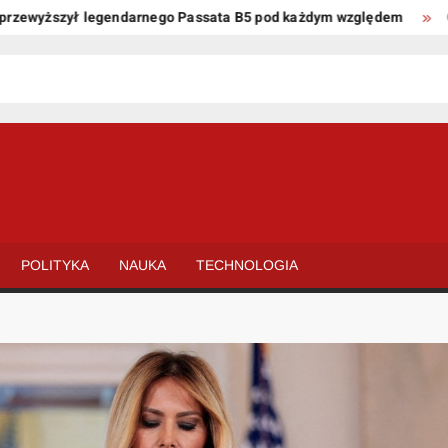
wyższył legendarnego Passata B5 pod każdym względem
Oto kil
POLITYKA
NAUKA
TECHNOLOGIA