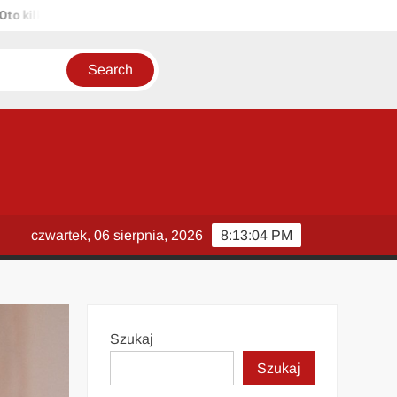
ka propozycji unikalnych tytułów zachowujących sens oryginału: 1. P
czwartek, 06 sierpnia, 2026
8:13:05 PM
Szukaj
Szukaj