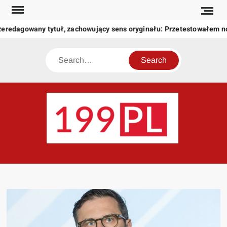
Skip
to
zeredagowany tytuł, zachowujący sens oryginału: Przetestowałem 
content
Search
199
Twoje
okno
na
świat