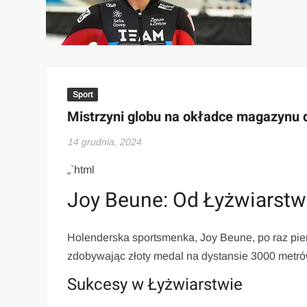
Sport
Mistrzyni globu na okładce magazynu d
14 grudnia, 2024
„`html
Joy Beune: Od Łyżwiarstw
Holenderska sportsmenka, Joy Beune, po raz pie
zdobywając złoty medal na dystansie 3000 metró
Sukcesy w Łyżwiarstwie