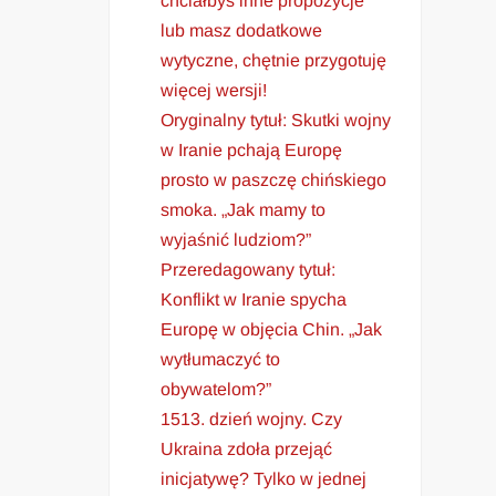
chciałbyś inne propozycje
lub masz dodatkowe
wytyczne, chętnie przygotuję
więcej wersji!
Oryginalny tytuł: Skutki wojny
w Iranie pchają Europę
prosto w paszczę chińskiego
smoka. „Jak mamy to
wyjaśnić ludziom?”
Przeredagowany tytuł:
Konflikt w Iranie spycha
Europę w objęcia Chin. „Jak
wytłumaczyć to
obywatelom?”
1513. dzień wojny. Czy
Ukraina zdoła przejąć
inicjatywę? Tylko w jednej