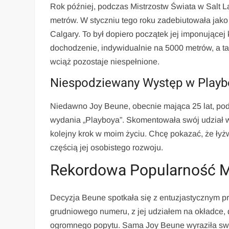
Rok później, podczas Mistrzostw Świata w Salt L
metrów. W styczniu tego roku zadebiutowała ja
Calgary. To był dopiero początek jej imponujące
dochodzenie, indywidualnie na 5000 metrów, a t
wciąż pozostaje niespełnione.
Niespodziewany Występ w Playb
Niedawno Joy Beune, obecnie mająca 25 lat, podj
wydania „Playboya”. Skomentowała swój udział w 
kolejny krok w moim życiu. Chcę pokazać, że łyżw
częścią jej osobistego rozwoju.
Rekordowa Popularność 
Decyzja Beune spotkała się z entuzjastycznym p
grudniowego numeru, z jej udziałem na okładce,
ogromnego popytu. Sama Joy Beune wyraziła swoj