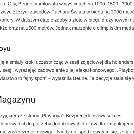
ake City, Beune triumfowała w wyścigach na 1000, 1500 i 3000
ko zwyciężczyni zawodów Pucharu Świata w biegu na 3000 met
j kariery. W dalszym etapie zdobyła złoto w biegu drużynowym n
akże brąz na 1500 metrów. Jednak marzenie o olimpijskim meda
oyu
ęła śmiały krok, uczestnicząc w sesji zdjęciowej dla holender
sesji, wyrażając zadowolenie z jej efektu końcowego. „Playbo
iarstwo to fajny sport” – wyjaśniła Beune. Ta decyzja stała się
Magazynu
rzyjęciem ze strony „Playboya”. Bezprecedensowy sukces
 doprowadził do potrzeby dodatkowych druków dla zaspokojeni
e zaskoczenie, mówiąc: „Nigdy nie spodziewałam się, że tak 