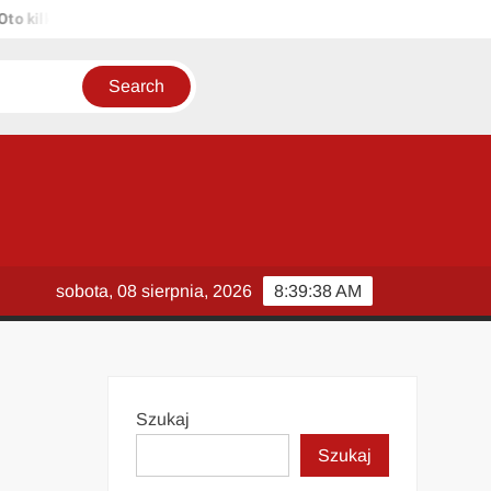
ilka propozycji unikalnych tytułów zachowujących sens oryginału: 1.
sobota, 08 sierpnia, 2026
8:39:38 AM
Szukaj
Szukaj