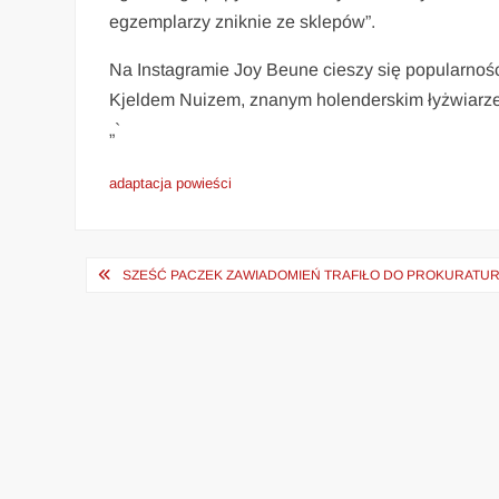
egzemplarzy zniknie ze sklepów”.
Na Instagramie Joy Beune cieszy się popularności
Kjeldem Nuizem, znanym holenderskim łyżwiarzem
„`
adaptacja powieści
Nawigacja
SZEŚĆ PACZEK ZAWIADOMIEŃ TRAFIŁO DO PROKURATU
wpisu