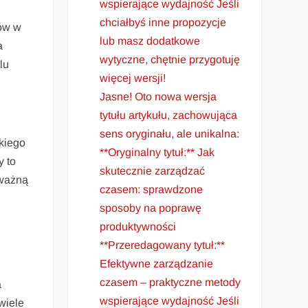
wspierające wydajność Jeśli
chciałbyś inne propozycje
rów w
lub masz dodatkowe
a
wytyczne, chętnie przygotuję
lu
więcej wersji!
Jasne! Oto nowa wersja
tytułu artykułu, zachowująca
sens oryginału, ale unikalna:
skiego
**Oryginalny tytuł:** Jak
y to
skutecznie zarządzać
 ważną
czasem: sprawdzone
sposoby na poprawę
produktywności
**Przeredagowany tytuł:**
Efektywne zarządzanie
czasem – praktyczne metody
a
wspierające wydajność Jeśli
wiele