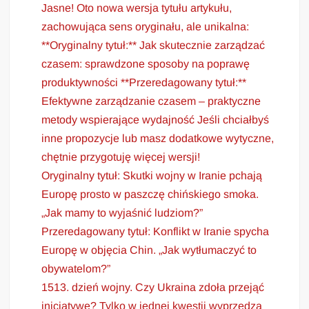
Jasne! Oto nowa wersja tytułu artykułu,
zachowująca sens oryginału, ale unikalna:
**Oryginalny tytuł:** Jak skutecznie zarządzać
czasem: sprawdzone sposoby na poprawę
produktywności **Przeredagowany tytuł:**
Efektywne zarządzanie czasem – praktyczne
metody wspierające wydajność Jeśli chciałbyś
inne propozycje lub masz dodatkowe wytyczne,
chętnie przygotuję więcej wersji!
Oryginalny tytuł: Skutki wojny w Iranie pchają
Europę prosto w paszczę chińskiego smoka.
„Jak mamy to wyjaśnić ludziom?”
Przeredagowany tytuł: Konflikt w Iranie spycha
Europę w objęcia Chin. „Jak wytłumaczyć to
obywatelom?”
1513. dzień wojny. Czy Ukraina zdoła przejąć
inicjatywę? Tylko w jednej kwestii wyprzedza