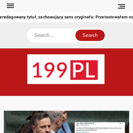
Skip
to
eredagowany tytuł, zachowujący sens oryginału: Przetestowałem n
content
Search
199
Twoje
okno
na
świat