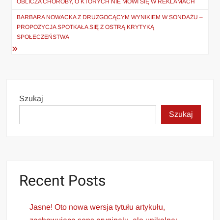
OBLICZA CHOROBY, O KTÓRYCH NIE MÓWI SIĘ W REKLAMACH
BARBARA NOWACKA Z DRUZGOCĄCYM WYNIKIEM W SONDAŻU –
PROPOZYCJA SPOTKAŁA SIĘ Z OSTRĄ KRYTYKĄ
SPOŁECZEŃSTWA
Szukaj
Szukaj
Recent Posts
Jasne! Oto nowa wersja tytułu artykułu,