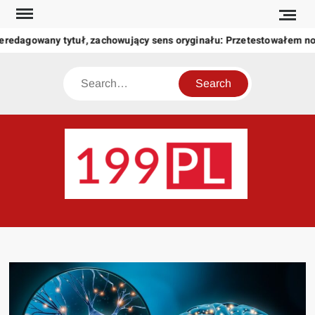
Skip
to
eredagowany tytuł, zachowujący sens oryginału: Przetestowałem n
content
Search
199
Twoje
okno
na
świat