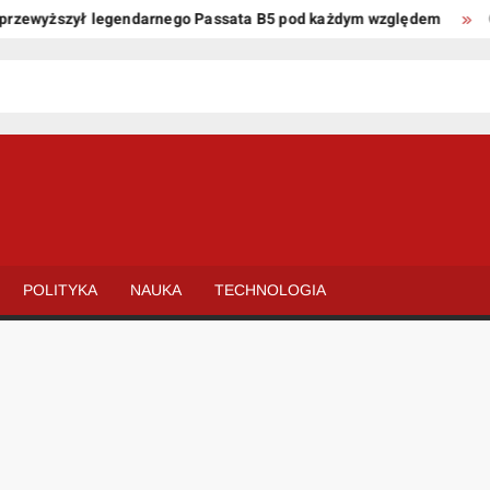
ewyższył legendarnego Passata B5 pod każdym względem
Oto k
POLITYKA
NAUKA
TECHNOLOGIA