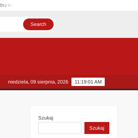
ilka propozycji unikalnych tytułów zachowujących sens oryginału: 1.
niedziela, 09 sierpnia, 2026
11:19:02 AM
Szukaj
Szukaj