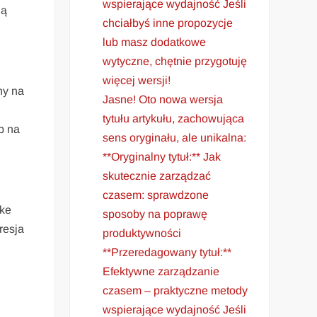
wspierające wydajność Jeśli
ią
chciałbyś inne propozycje
lub masz dodatkowe
wytyczne, chętnie przygotuję
więcej wersji!
ny na
Jasne! Oto nowa wersja
tytułu artykułu, zachowująca
p na
sens oryginału, ale unikalna:
**Oryginalny tytuł:** Jak
skutecznie zarządzać
czasem: sprawdzone
ike
sposoby na poprawę
resja
produktywności
**Przeredagowany tytuł:**
Efektywne zarządzanie
czasem – praktyczne metody
wspierające wydajność Jeśli