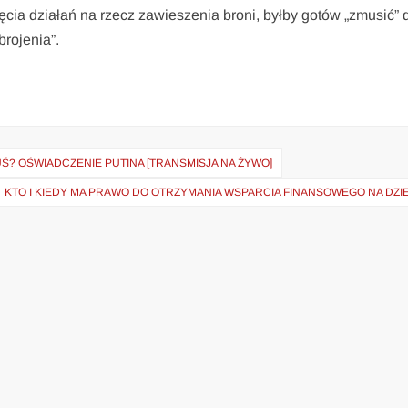
cia działań na rzecz zawieszenia broni, byłby gotów „zmusić” 
brojenia”.
Ś? OŚWIADCZENIE PUTINA [TRANSMISJA NA ŻYWO]
KTO I KIEDY MA PRAWO DO OTRZYMANIA WSPARCIA FINANSOWEGO NA DZI