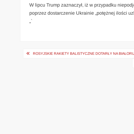
W lipcu Trump zaznaczył, iż w przypadku niepodję
poprzez dostarczenie Ukrainie „potężnej ilości uz
„`
Nawigacja
ROSYJSKIE RAKIETY BALISTYCZNE DOTARŁY NA BIAŁORU
wpisu