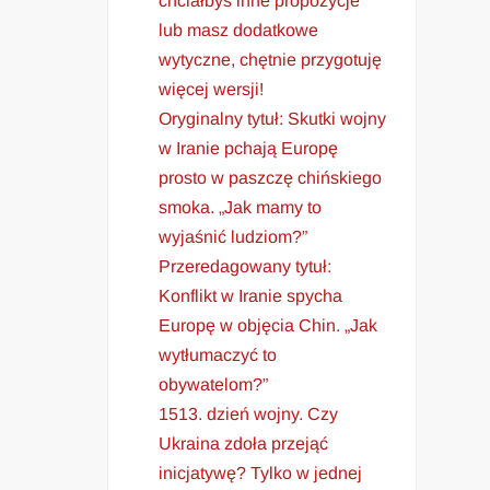
chciałbyś inne propozycje
lub masz dodatkowe
wytyczne, chętnie przygotuję
więcej wersji!
Oryginalny tytuł: Skutki wojny
w Iranie pchają Europę
prosto w paszczę chińskiego
smoka. „Jak mamy to
wyjaśnić ludziom?”
Przeredagowany tytuł:
Konflikt w Iranie spycha
Europę w objęcia Chin. „Jak
wytłumaczyć to
obywatelom?”
1513. dzień wojny. Czy
Ukraina zdoła przejąć
inicjatywę? Tylko w jednej