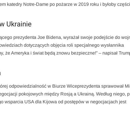
em katedry Notre-Dame po pożarze w 2019 roku i byłoby częśc
w Ukrainie
jącego prezydenta Joe Bidena, wyrażał swoje podejście do woj
powiedziach dotyczących objęcia roli specjalnego wysłannika
imy, że Ameryka i świat będą znowu bezpieczne!” – napisał Trum
a
której odpowiedzialność w Biurze Wiceprezydenta sprawował M
egocjacji pokojowych między Rosją a Ukrainą. Według niego, p
zego wsparcia USA dla Kijowa od postępów w negocjacjach jest