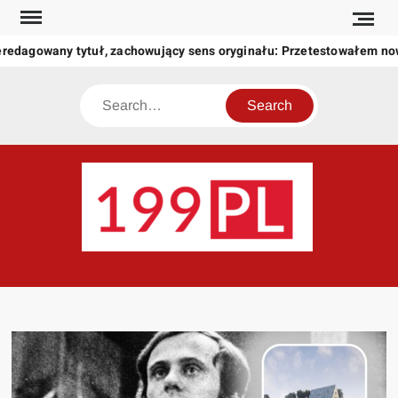
Skip
to
redagowany tytuł, zachowujący sens oryginału: Przetestowałem no
content
Search
199
Twoje
okno
na
świat