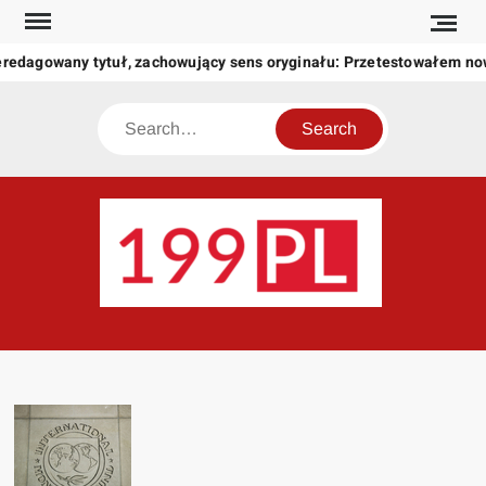
Skip
to
redagowany tytuł, zachowujący sens oryginału: Przetestowałem no
content
Search
199
Twoje
okno
na
świat