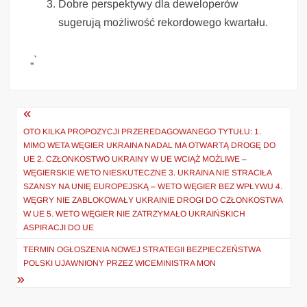
Dobre perspektywy dla deweloperów
sugerują możliwość rekordowego kwartału.
„`
Nawigacja
wpisu
OTO KILKA PROPOZYCJI PRZEREDAGOWANEGO TYTUŁU: 1.
MIMO WETA WĘGIER UKRAINA NADAL MA OTWARTĄ DROGĘ DO
UE 2. CZŁONKOSTWO UKRAINY W UE WCIĄŻ MOŻLIWE –
WĘGIERSKIE WETO NIESKUTECZNE 3. UKRAINA NIE STRACIŁA
SZANSY NA UNIĘ EUROPEJSKĄ – WETO WĘGIER BEZ WPŁYWU 4.
WĘGRY NIE ZABLOKOWAŁY UKRAINIE DROGI DO CZŁONKOSTWA
W UE 5. WETO WĘGIER NIE ZATRZYMAŁO UKRAIŃSKICH
ASPIRACJI DO UE
TERMIN OGŁOSZENIA NOWEJ STRATEGII BEZPIECZEŃSTWA
POLSKI UJAWNIONY PRZEZ WICEMINISTRA MON