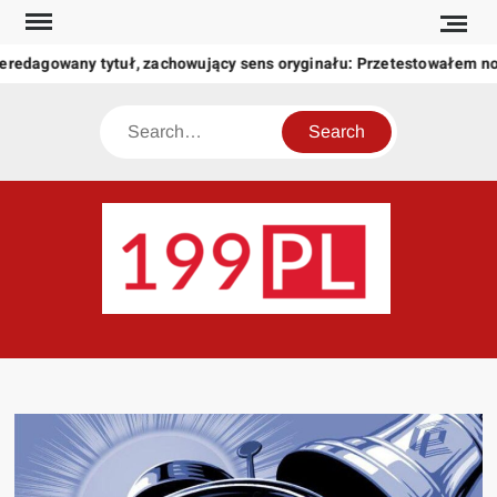
Skip
to
eredagowany tytuł, zachowujący sens oryginału: Przetestowałem n
content
Search
199
Twoje
okno
na
świat