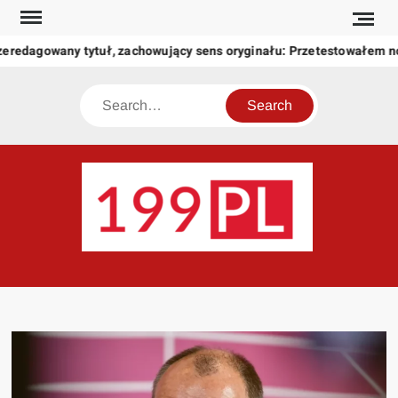
Skip
to
zeredagowany tytuł, zachowujący sens oryginału: Przetestowałem 
content
Search
199
Twoje
okno
na
świat