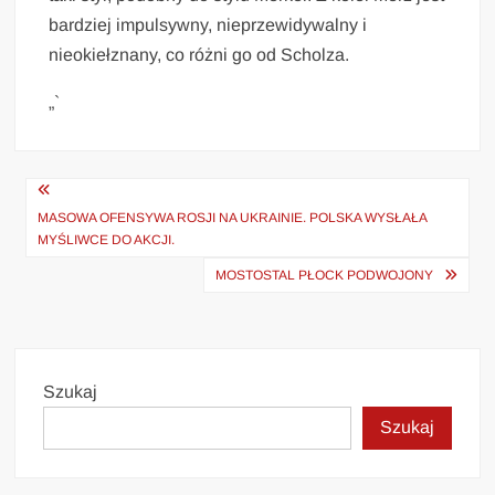
bardziej impulsywny, nieprzewidywalny i
nieokiełznany, co różni go od Scholza.
„`
Nawigacja
wpisu
MASOWA OFENSYWA ROSJI NA UKRAINIE. POLSKA WYSŁAŁA
MYŚLIWCE DO AKCJI.
MOSTOSTAL PŁOCK PODWOJONY
Szukaj
Szukaj