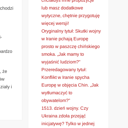
chciałbyś inne propozycje
lub masz dodatkowe
 chodzi
wytyczne, chętnie przygotuję
więcej wersji!
Oryginalny tytuł: Skutki wojny
,
w Iranie pchają Europę
prosto w paszczę chińskiego
bardzo
smoka. „Jak mamy to
wyjaśnić ludziom?”
Przeredagowany tytuł:
, że
Konflikt w Iranie spycha
nów
Europę w objęcia Chin. „Jak
iały i
wytłumaczyć to
obywatelom?”
1513. dzień wojny. Czy
Ukraina zdoła przejąć
inicjatywę? Tylko w jednej