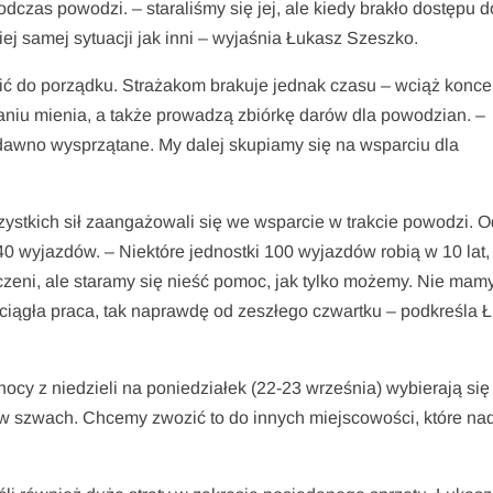
dczas powodzi. – staraliśmy się jej, ale kiedy brakło dostępu d
iej samej sytuacji jak inni – wyjaśnia Łukasz Szeszko.
ić do porządku. Strażakom brakuje jednak czasu – wciąż konce
aniu mienia, a także prowadzą zbiórkę darów dla powodzian. –
dawno wysprzątane. My dalej skupiamy się na wsparciu dla
ystkich sił zaangażowali się we wsparcie w trakcie powodzi. O
0 wyjazdów. – Niektóre jednostki 100 wyjazdów robią w 10 lat,
czeni, ale staramy się nieść pomoc, jak tylko możemy. Nie mamy
 ciągła praca, tak naprawdę od zeszłego czwartku – podkreśla 
nocy z niedzieli na poniedziałek (22-23 września) wybierają się
 w szwach. Chcemy zwozić to do innych miejscowości, które na