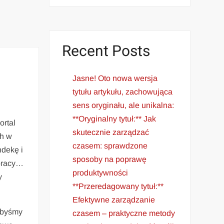
Recent Posts
Jasne! Oto nowa wersja
tytułu artykułu, zachowująca
sens oryginału, ale unikalna:
**Oryginalny tytuł:** Jak
ortal
skutecznie zarządzać
ch w
czasem: sprawdzone
ndekę i
sposoby na poprawę
 pracy…
produktywności
y
**Przeredagowany tytuł:**
Efektywne zarządzanie
libyśmy
czasem – praktyczne metody