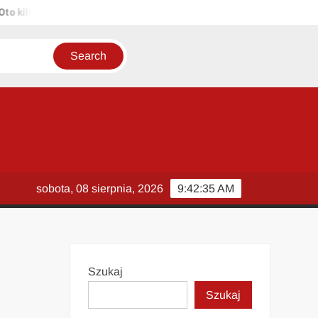
ilka propozycji unikalnych tytułów zachowujących sens oryginału: 1.
sobota, 08 sierpnia, 2026
9:42:36 AM
Szukaj
Szukaj