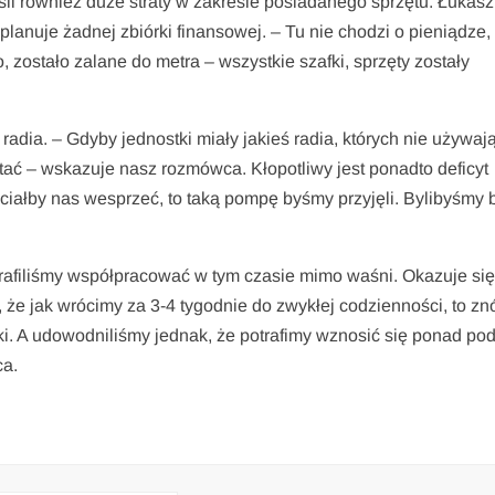
li również duże straty w zakresie posiadanego sprzętu. Łukasz
planuje żadnej zbiórki finansowej. – Tu nie chodzi o pieniądze,
o, zostało zalane do metra – wszystkie szafki, sprzęty zostały
adia. – Gdyby jednostki miały jakieś radia, których nie używają
tać – wskazuje nasz rozmówca. Kłopotliwy jest ponadto deficyt
ciałby nas wesprzeć, to taką pompę byśmy przyjęli. Bylibyśmy 
afiliśmy współpracować w tym czasie mimo waśni. Okazuje się
 że jak wrócimy za 3-4 tygodnie do zwykłej codzienności, to z
i. A udowodniliśmy jednak, że potrafimy wznosić się ponad podz
ca.