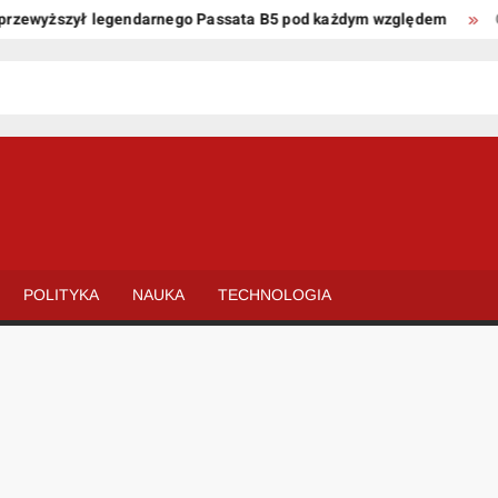
ewyższył legendarnego Passata B5 pod każdym względem
Oto k
POLITYKA
NAUKA
TECHNOLOGIA