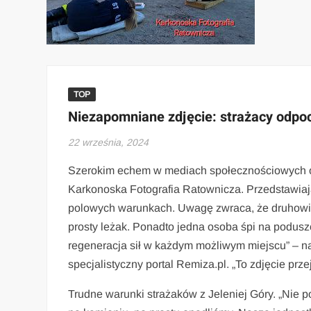
TOP
Niezapomniane zdjęcie: strażacy odpo
22 września, 2024
Szerokim echem w mediach społecznościowych odb
Karkonoska Fotografia Ratownicza. Przedstawia
polowych warunkach. Uwagę zwraca, że druhowie 
prosty leżak. Ponadto jedna osoba śpi na podus
regeneracja sił w każdym możliwym miejscu” – na
specjalistyczny portal Remiza.pl. „To zdjęcie przej
Trudne warunki strażaków z Jeleniej Góry. „Nie 