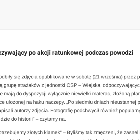
czywający po akcji ratunkowej podczas powodzi
iły się zdjęcia opublikowane w sobotę (21 września) przez p
ją grupę strażaków z jednostki OSP – Wiejska, odpoczywający
mają do dyspozycji wyłącznie niewielki materac, złożoną pla
zce ułożonej na haku naczepy. „Po siedmiu dniach nieustannej
pisali autorzy zdjęcia. Fotografię podchwycił również popularn
dzie do historii” – czytamy na.
potrzebujemy złotych klamek” – Byliśmy tak zmęczeni, że zasne