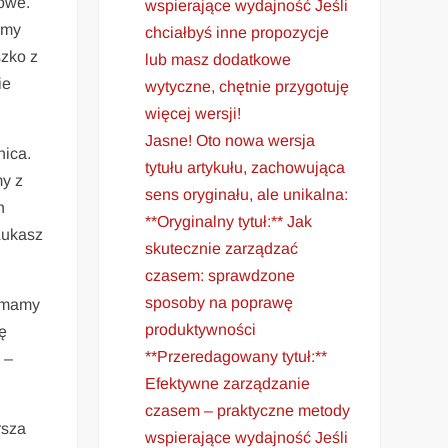
towe.
wspierające wydajność Jeśli
śmy
chciałbyś inne propozycje
zko z
lub masz dodatkowe
ie
wytyczne, chętnie przygotuję
więcej wersji!
Jasne! Oto nowa wersja
nica.
tytułu artykułu, zachowująca
my z
sens oryginału, ale unikalna:
h
**Oryginalny tytuł:** Jak
Łukasz
skutecznie zarządzać
czasem: sprawdzone
sposoby na poprawę
e mamy
produktywności
ę
**Przeredagowany tytuł:**
 –
Efektywne zarządzanie
czasem – praktyczne metody
rsza
wspierające wydajność Jeśli