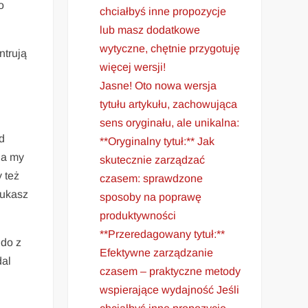
o
chciałbyś inne propozycje
lub masz dodatkowe
wytyczne, chętnie przygotuję
ntrują
więcej wersji!
Jasne! Oto nowa wersja
tytułu artykułu, zachowująca
sens oryginału, ale unikalna:
d
**Oryginalny tytuł:** Jak
 a my
skutecznie zarządzać
 też
czasem: sprawdzone
Łukasz
sposoby na poprawę
produktywności
**Przeredagowany tytuł:**
 do z
Efektywne zarządzanie
dal
czasem – praktyczne metody
wspierające wydajność Jeśli