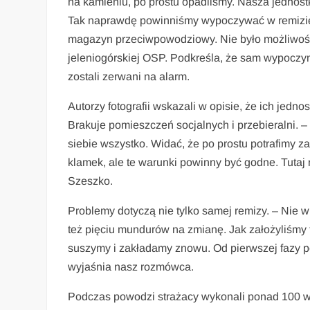
na kamieniu, po prostu opadliśmy. Nasza jednostka
Tak naprawdę powinniśmy wypoczywać w remizie, 
magazyn przeciwpowodziowy. Nie było możliwośc
jeleniogórskiej OSP. Podkreśla, że sam wypoczyn
zostali zerwani na alarm.
Autorzy fotografii wskazali w opisie, że ich jedno
Brakuje pomieszczeń socjalnych i przebieralni. –
siebie wszystko. Widać, że po prostu potrafimy z
klamek, ale te warunki powinny być godne. Tutaj
Szeszko.
Problemy dotyczą nie tylko samej remizy. – Nie 
też pięciu mundurów na zmianę. Jak założyliśmy 
suszymy i zakładamy znowu. Od pierwszej fazy po
wyjaśnia nasz rozmówca.
Podczas powodzi strażacy wykonali ponad 100 wyja