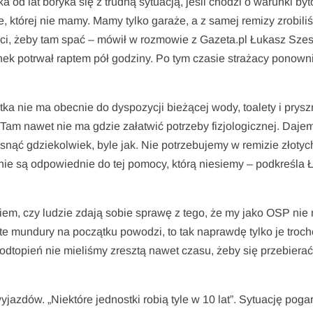
 od lat boryka się z trudną sytuacją, jeśli chodzi o warunki by
której nie mamy. Mamy tylko garaże, a z samej remizy zrobili
i, żeby tam spać – mówił w rozmowie z Gazeta.pl Łukasz Szes
ek potrwał raptem pół godziny. Po tym czasie strażacy ponown
stka nie ma obecnie do dyspozycji bieżącej wody, toalety i prysz
 Tam nawet nie ma gdzie załatwić potrzeby fizjologicznej. Daje
asnąć gdziekolwiek, byle jak. Nie potrzebujemy w remizie złotyc
 nie są odpowiednie do tej pomocy, którą niesiemy – podkreśla 
wiem, czy ludzie zdają sobie sprawę z tego, że my jako OSP ni
te mundury na początku powodzi, to tak naprawdę tylko je troch
dtopień nie mieliśmy zresztą nawet czasu, żeby się przebierać
zdów. „Niektóre jednostki robią tyle w 10 lat”. Sytuację poga