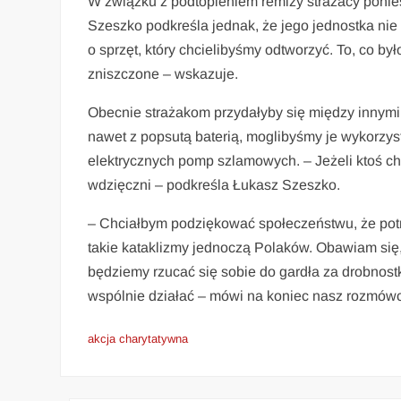
W związku z podtopieniem remizy strażacy ponieś
Szeszko podkreśla jednak, że jego jednostka nie 
o sprzęt, który chcielibyśmy odtworzyć. To, co był
zniszczone – wskazuje.
Obecnie strażakom przydałyby się między innymi r
nawet z popsutą baterią, moglibyśmy je wykorzys
elektrycznych pomp szlamowych. – Jeżeli ktoś ch
wdzięczni – podkreśla Łukasz Szeszko.
– Chciałbym podziękować społeczeństwu, że potr
takie kataklizmy jednoczą Polaków. Obawiam się,
będziemy rzucać się sobie do gardła za drobnostk
wspólnie działać – mówi na koniec nasz rozmów
akcja charytatywna