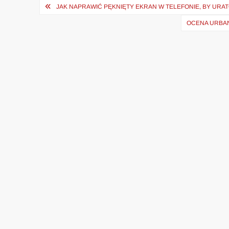
Nawigacja
JAK NAPRAWIĆ PĘKNIĘTY EKRAN W TELEFONIE, BY UR
wpisu
OCENA URBAN