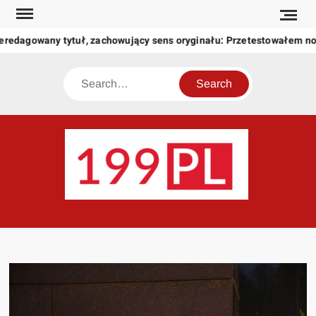
Skip
to
eredagowany tytuł, zachowujący sens oryginału: Przetestowałem n
content
Search
199
Twoje
okno
na
świat