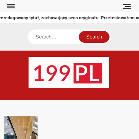
Skip
to
zeredagowany tytuł, zachowujący sens oryginału: Przetestowałem 
content
Search
199
Twoje
okno
na
świat