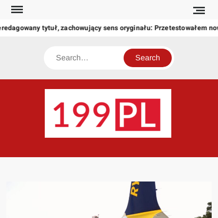
Skip
to
redagowany tytuł, zachowujący sens oryginału: Przetestowałem no
content
Search
199
Twoje
okno
na
świat