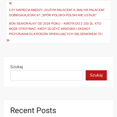
Nawigacja
wpisu
CZY NAPIĘCIA MIĘDZY „DUŻYM PAŁACEM” A „MAŁYM PAŁACEM”
DOBIEGAJĄ KOŃCA? „SPÓR POLSKO-POLSKI NIE USTAJE”
BON SENIORALNY OD 2026 ROKU – KWOTA DO 2 150 ZŁ. KTO
MOŻE OTRZYMAĆ, KIEDY ZŁOŻYĆ WNIOSEK I ZASADY
PRZYZNANIA DLA RODZIN OPIEKUJĄCYCH SIĘ SENIOREM 75+
Szukaj
Szukaj
Recent Posts