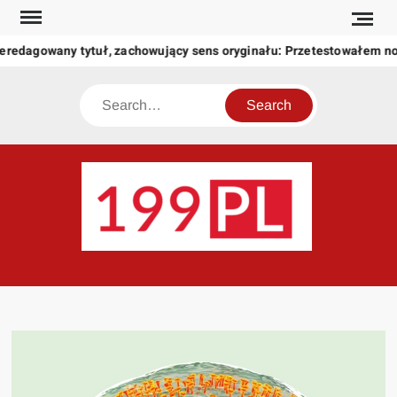
Skip
to
zeredagowany tytuł, zachowujący sens oryginału: Przetestowałem 
content
Search
199
Twoje
okno
na
świat