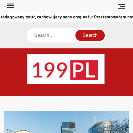
Skip
to
redagowany tytuł, zachowujący sens oryginału: Przetestowałem no
content
Search
199
Twoje
okno
na
świat