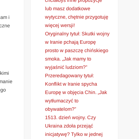
chciałbyś inne propozycje
lub masz dodatkowe
wytyczne, chętnie przygotuję
nam i
więcej wersji!
yczne
Oryginalny tytuł: Skutki wojny
w Iranie pchają Europę
prosto w paszczę chińskiego
smoka. „Jak mamy to
wyjaśnić ludziom?”
kimi
Przeredagowany tytuł:
ymanie
Konflikt w Iranie spycha
ego
Europę w objęcia Chin. „Jak
wytłumaczyć to
obywatelom?”
1513. dzień wojny. Czy
Ukraina zdoła przejąć
inicjatywę? Tylko w jednej