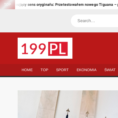
Skip
chowujący sens oryginału: Przetestowałem nowego Tiguana – przew
TOP
to
content
Search
199.PL
Twoje
okno
na
HOME
TOP
SPORT
EKONOMIA
ŚWIAT
świat