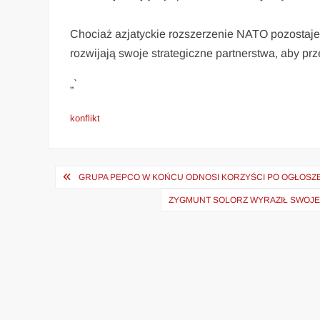
Chociaż azjatyckie rozszerzenie NATO pozostaje
rozwijają swoje strategiczne partnerstwa, aby pr
„`
konflikt
Nawigacja
GRUPA PEPCO W KOŃCU ODNOSI KORZYŚCI PO OGŁOSZ
wpisu
ZYGMUNT SOLORZ WYRAZIŁ SWOJE 