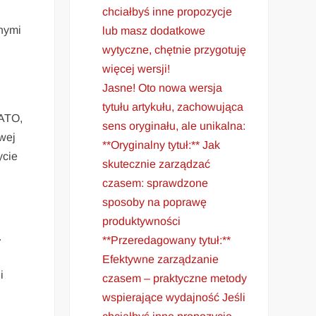
chciałbyś inne propozycje
nnymi
lub masz dodatkowe
wytyczne, chętnie przygotuję
więcej wersji!
Jasne! Oto nowa wersja
tytułu artykułu, zachowująca
NATO,
sens oryginału, ale unikalna:
owej
**Oryginalny tytuł:** Jak
ycie
skutecznie zarządzać
czasem: sprawdzone
sposoby na poprawę
produktywności
.
**Przeredagowany tytuł:**
Efektywne zarządzanie
i
czasem – praktyczne metody
wspierające wydajność Jeśli