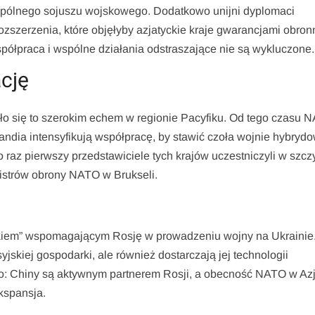
wspólnego sojuszu wojskowego. Dodatkowo unijni dyplomaci
ozszerzenia, które objęłyby azjatyckie kraje gwarancjami obro
współpraca i wspólne działania odstraszające nie są wykluczone.
ację
iło się to szerokim echem w regionie Pacyfiku. Od tego czasu 
andia intensyfikują współpracę, by stawić czoła wojnie hybryd
raz pierwszy przedstawiciele tych krajów uczestniczyli w szcz
istrów obrony NATO w Brukseli.
kiem” wspomagającym Rosję w prowadzeniu wojny na Ukrainie
yjskiej gospodarki, ale również dostarczają jej technologii
no: Chiny są aktywnym partnerem Rosji, a obecność NATO w Azj
kspansja.