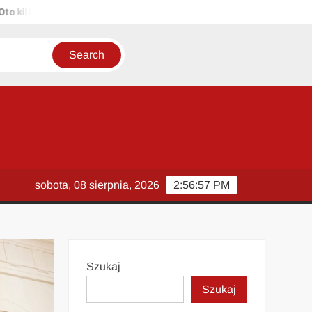
ka propozycji unikalnych tytułów zachowujących sens oryginału: 1. P
sobota, 08 sierpnia, 2026
2:56:57 PM
Szukaj
Szukaj