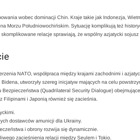
owania wobec dominacji Chin. Kraje takie jak Indonezja, Wiet
na Morzu Południowochińskim. Sytuację komplikują też histor
skomplikowane relacje sprawiają, że wspólny azjatycki sojusz
cie
erzenia NATO, współpraca między krajami zachodnimi i azjatyc
 Bidena, utworzyły szereg inicjatyw mających na celu powstrz
u Bezpieczeństwa (Quadrilateral Security Dialogue) obejmując
 Filipinami i Japonią również się zacieśnia.
yckimi.
ych dostawców amunicji dla Ukrainy.
eczeństwa i obrony rozwija się dynamicznie.
iwego zacieśnienia relacji między Seulem i Tokio.