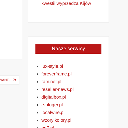
kwestii wyprzedza Kijów
e
Nasze serwisy
lux-style.pl
foreverframe.pl
WANE.
ram.net.pl
reseller-news.pl
digitalbox.pl
e-bloger.pl
localwire.pl
wzoryikolory.pl
gp7.pl