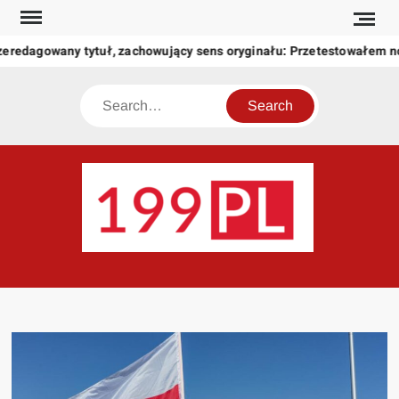
Skip
to
zeredagowany tytuł, zachowujący sens oryginału: Przetestowałem 
content
Search
199
Twoje
okno
na
świat