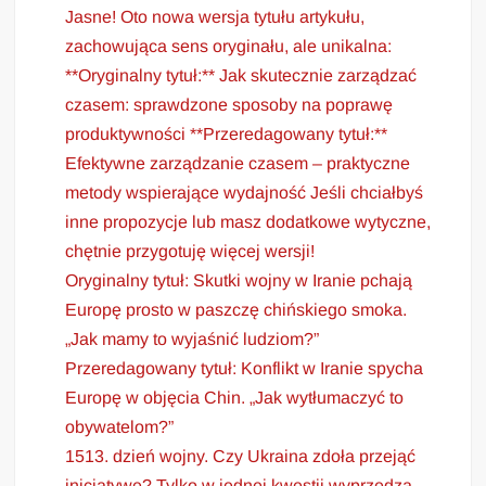
Jasne! Oto nowa wersja tytułu artykułu,
zachowująca sens oryginału, ale unikalna:
**Oryginalny tytuł:** Jak skutecznie zarządzać
czasem: sprawdzone sposoby na poprawę
produktywności **Przeredagowany tytuł:**
Efektywne zarządzanie czasem – praktyczne
metody wspierające wydajność Jeśli chciałbyś
inne propozycje lub masz dodatkowe wytyczne,
chętnie przygotuję więcej wersji!
Oryginalny tytuł: Skutki wojny w Iranie pchają
Europę prosto w paszczę chińskiego smoka.
„Jak mamy to wyjaśnić ludziom?”
Przeredagowany tytuł: Konflikt w Iranie spycha
Europę w objęcia Chin. „Jak wytłumaczyć to
obywatelom?”
1513. dzień wojny. Czy Ukraina zdoła przejąć
inicjatywę? Tylko w jednej kwestii wyprzedza