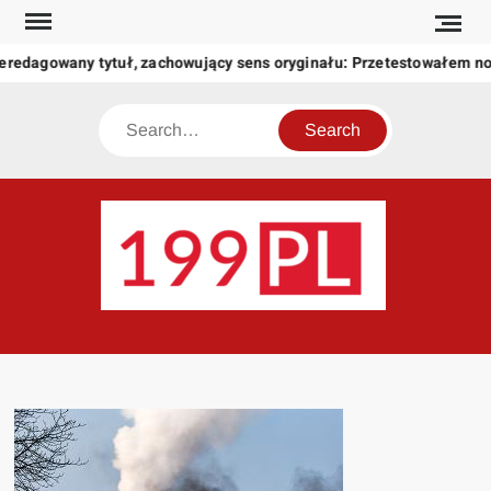
Skip
to
eredagowany tytuł, zachowujący sens oryginału: Przetestowałem n
content
Search
199
Twoje
okno
na
świat