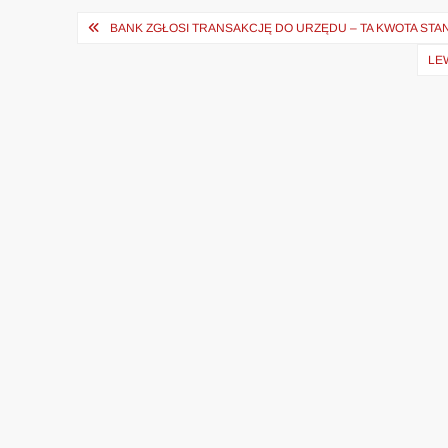
Nawigacja
BANK ZGŁOSI TRANSAKCJĘ DO URZĘDU – TA KWOTA STA
wpisu
LE