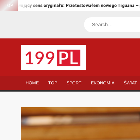
Skip
achowujący sens oryginału: Przetestowałem nowego Tiguana – prze
TOP
to
content
Search
199.PL
Twoje
okno
na
HOME
TOP
SPORT
EKONOMIA
ŚWIAT
świat