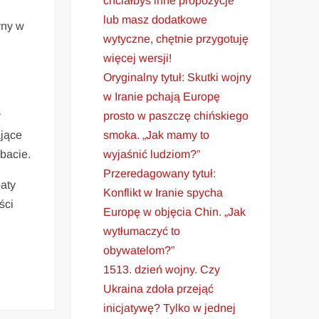
chciałbyś inne propozycje
lub masz dodatkowe
yny w
wytyczne, chętnie przygotuję
więcej wersji!
Oryginalny tytuł: Skutki wojny
w Iranie pchają Europę
prosto w paszczę chińskiego
y
smoka. „Jak mamy to
ające
wyjaśnić ludziom?”
bacie.
Przeredagowany tytuł:
aty
Konflikt w Iranie spycha
ści
Europę w objęcia Chin. „Jak
wytłumaczyć to
obywatelom?”
1513. dzień wojny. Czy
Ukraina zdoła przejąć
inicjatywę? Tylko w jednej