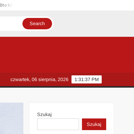
lka propozycji unikalnych tytułów zachowujących sens oryginału: 1. P
czwartek, 06 sierpnia, 2026
1:31:38 PM
Szukaj
Szukaj