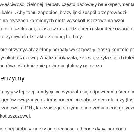
łaściwości zielonej herbaty często bazowały na eksperyment
kalorii. Aby temu zapobiec, brazylijski zespół przeprowadził
ch na myszach karmionych dietą wysokotłuszczową na wzór
ła m.in. czekoladę, ciasteczka z nadzieniem i skondensowane m
 otrzymywać ekstrakt z zielonej herbaty.
tóre otrzymywały zielony herbaty wykazywały lepszą kontrolę 
sokotłuszczowej. Analiza pokazała, że zwiększyła się ich tole
no również obniżenie poziomu glukozy na czczo.
i enzymy
 były w lepszej kondycji, co wyrażało się odpowiednią średni
genów związanych z transportem i metabolizmem glukozy (Insr,
eczanowej (LDH), kluczowego enzymu dla przemian energetycz
kotłuszczowej.
ielonej herbaty zależy od obecności adiponektyny, hormonu