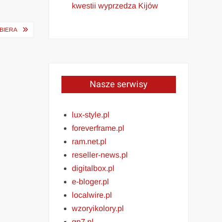
kwestii wyprzedza Kijów
YBIERA
Nasze serwisy
lux-style.pl
foreverframe.pl
ram.net.pl
reseller-news.pl
digitalbox.pl
e-bloger.pl
localwire.pl
wzoryikolory.pl
gp7.pl