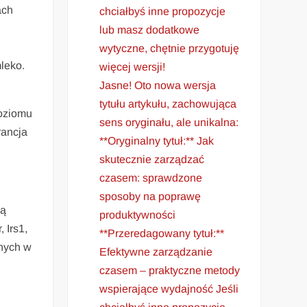
ach
chciałbyś inne propozycje
lub masz dodatkowe
wytyczne, chętnie przygotuję
leko.
więcej wersji!
Jasne! Oto nowa wersja
tytułu artykułu, zachowująca
poziomu
sens oryginału, ale unikalna:
rancja
**Oryginalny tytuł:** Jak
skutecznie zarządzać
czasem: sprawdzone
sposoby na poprawę
cą
produktywności
 Irs1,
**Przeredagowany tytuł:**
nych w
Efektywne zarządzanie
czasem – praktyczne metody
wspierające wydajność Jeśli