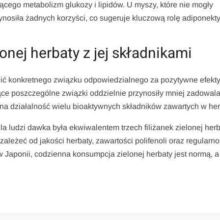
cego metabolizm glukozy i lipidów. U myszy, które nie mogły
ynosiła żadnych korzyści, co sugeruje kluczową rolę adiponekt
onej herbaty z jej składnikami
ć konkretnego związku odpowiedzialnego za pozytywne efekt
ące poszczególne związki oddzielnie przynosiły mniej zadowal
czna działalność wielu bioaktywnych składników zawartych w her
 ludzi dawka była ekwiwalentem trzech filiżanek zielonej herb
ależeć od jakości herbaty, zawartości polifenoli oraz regularno
w Japonii, codzienna konsumpcja zielonej herbaty jest normą, a